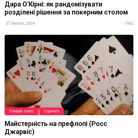
Дара О’Кірні: як рандомізувати
розділені рішення за покерним столом
21 Лютого, 2024
1062
Покерні статті
Стратегії
Майстерність на префлопі (Росс
Джарвіс)