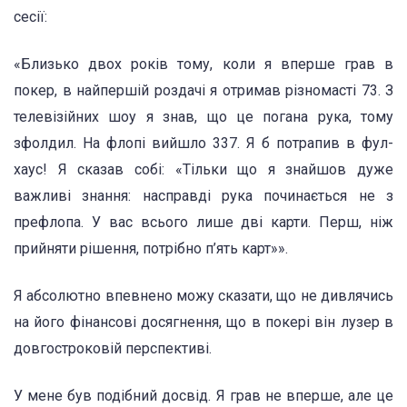
сесії:
«Близько двох років тому, коли я вперше грав в
покер, в найпершій роздачі я отримав різномасті 73. З
телевізійних шоу я знав, що це погана рука, тому
зфолдил. На флопі вийшло 337. Я б потрапив в фул-
хаус! Я сказав собі: «Тільки що я знайшов дуже
важливі знання: насправді рука починається не з
префлопа. У вас всього лише дві карти. Перш, ніж
прийняти рішення, потрібно п’ять карт»».
Я абсолютно впевнено можу сказати, що не дивлячись
на його фінансові досягнення, що в покері він лузер в
довгостроковій перспективі.
У мене був подібний досвід. Я грав не вперше, але це