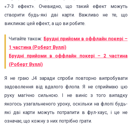
«7-3 ефект». Очевидно, що такий ефект можуть
створити будь-які дві карти. Важливо не те, що
викликає цей ефект, а що ви робите.
Читайте також:
Брудні прийоми в оффлайн покері –
1 частина (Роберт Вуллі)
Брудні прийоми в оффлайн покері – 2 частина
(Роберт Вуллі)
Я не граю J4 заради спроби повторно випробувати
задоволення від вдалого флопа. Я не сприймаю цю
руку магічно сильною. І не виніс з того випадку
якогось узагальненого уроку, оскільки на флопі будь-
які дві карти можуть потрапити в фул-хаус, і це не
означає, що кожну з них потрібно грати.