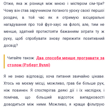
Отже, яка ж різниця між мною і містером сім-три?
Чому він став заручником поганого уроку своєї першої
роздачі, в той час як я отримую вісцеральні
нагадування про той фул-хаус на флопі, але, тим не
менше, здатний протистояти бажанням зіграти ту ж
руку, щоб спробувати знову пережити позитивний
досвід?
Читайте також:
Два способи менше програвати за
столом (Роберт Вуллі)
Я не знаю відповіді, хоча питання звичайно цікаве.
Хтось на моєму місці, можливо, грав би більше рук,
ніж повинен. Я спостерігав деякі дії і їх наслідки, і
помічав, що більший відсоток випадковості
доводиться між ними. Можливо, я краще фільтрую