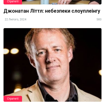
Стратегії
Джонатан Літтл: небезпеки слоуплеінгу
22 Лютого, 2024
583
Стратегії