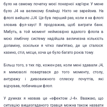
було на самому початку моєї покерної кар’єри. У мене
було J4 на великому блайнді. Ніхто не зарейзив. На
флопі вийшло JJ4. Це був перший раз, коли я на флопі
зловив фул-хаус! Я продовжив, щоб виграти банк.
Мабуть, в той момент неймовірно вдалого флопа в
мою лімбічну систему надійшла величезна кількість
допаміну, оскільки я чітко пам’ятаю, де це сталося:
казино, стіл, місце, хоча це було багато років тому.
Більш того, з тих пір, кожен раз, коли мені здавали J4,
я мимоволі повертався до того моменту, столу,
антуражу і дивовижного сплеску почуттів, які
відчував, побачивши флоп.
У думках я назвав це «ефектом J-4». Вважаю, що
ситуацію вищезгаданого гравця можна також назвати