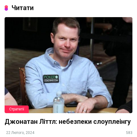
Читати
Стратегії
Джонатан Літтл: небезпеки слоуплеінгу
22 Лютого, 2024
583