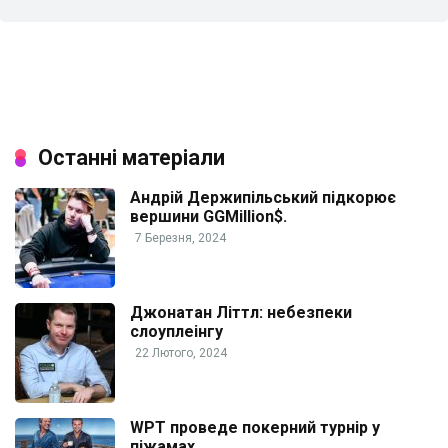
Останні матеріали
Андрій Держипільський підкорює
вершини GGMillion$.
7 Березня, 2024
Джонатан Літтл: небезпеки
слоуплеінгу
22 Лютого, 2024
WPT проведе покерний турнір у
піжамах