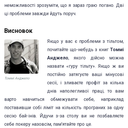
неможливості зрозуміти, що я зараз граю погано. Дві
ці проблеми завжди йдуть поруч.
Висновок
Якщо у вас є проблеми з тільтом,
почитайте що-небудь з книг
Томмі
Анджело
, якого дійсно можна
назвати «гуру тільту». Якщо ж ви
постійно затягуєте ваші мінусові
Томмі Анджело
сесії, і зливаєте профіт за кілька
днів наполегливої праці, то вам
варто навчиться обмежувати себе, наприклад
поставивши собі ліміт на кількість програних за одну
сесію бай-інів. Йдучи з-за столу ви не позбавляєте
себе покеру назовсім, пам’ятайте про це.