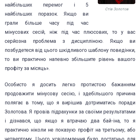
найбільших перемог і 5
Стів Золотов
найбільших поразок. Якщо ви
грали більше часу під час
мінусових сесій, ніж під час плюсових, то у вас
серйозна проблема з дисципліною. Якщо ви
позбудетеся від цього шкідливого шаблону поведінки,
то ви практично напевно збільшите рівень вашого
профіту за місяць».
Особисто я досить легко протистою бажанням
продовжити мінусову сесію, і здебільшого причина
полягає в тому, що я вирішив дотриматись поради
Золотова. Я провів підрахунки за своїми результатами
і дізнався, що якщо я втрачаю два бай-іна, то я
практично ніколи не показую профіт на третьому, або
четвертому. Цього усвідомлення було достатньо для