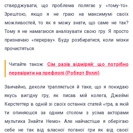
стверджувати, що проблема полягає у «тому-то».
Зрештою, якщо я не граю на максимумі своїх
можливостей, то як я можу знати, що саме не так?
Тому я не намагаюся аналізувати свою гру. Я просто
призначаю «перерву». Буду розбиратися, коли мізки
прочистяться.
Читайте також:
Сім разів відміряй: що потрібно
перевірити на префлопі (Роберт Вуллі)
Звичайно, деколи трапляється й таке, що я покидаю
якусь вигідну гру, як писав мій колега, Джеймі
Керстеттер в одній зі своїх останніх статей «гра, в якій
ти опиняєшся за одним столом з усіма акторами
мультика Знайти Немо». Але найчастіше я оберігаю
себе не так від власної поганої гри як від своєї