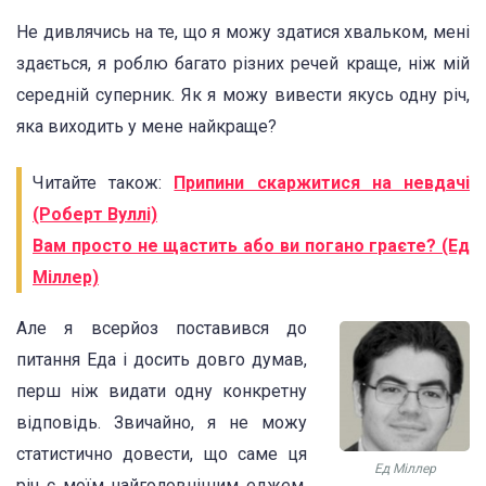
Не дивлячись на те, що я можу здатися хвальком, мені
здається, я роблю багато різних речей краще, ніж мій
середній суперник. Як я можу вивести якусь одну річ,
яка виходить у мене найкраще?
Читайте також:
Припини скаржитися на невдачі
(Роберт Вуллі)
Вам просто не щастить або ви погано граєте? (Ед
Міллер)
Але я всерйоз поставився до
питання Еда і досить довго думав,
перш ніж видати одну конкретну
відповідь. Звичайно, я не можу
статистично довести, що саме ця
Ед Міллер
річ є моїм найголовнішим еджем,