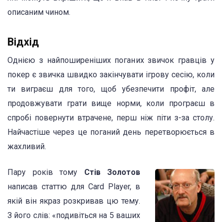
описаним чином.
Відхід
Однією з найпоширеніших поганих звичок гравців у
покер є звичка швидко закінчувати ігрову сесію, коли
ти виграєш для того, щоб убезпечити профіт, але
продовжувати грати вище норми, коли програєш в
спробі повернути втрачене, перш ніж піти з-за столу.
Найчастіше через це поганий день перетворюється в
жахливий.
Пару років тому
Стів Золотов
написав статтю для Card Player, в
якій він якраз розкривав цю тему.
З його слів: «подивіться на 5 ваших