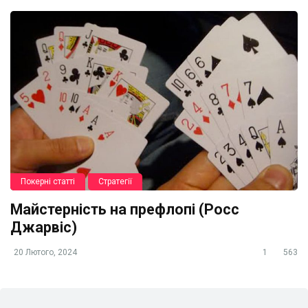
Покерні статті
Стратегії
Майстерність на префлопі (Росс
Джарвіс)
20 Лютого, 2024
1
563