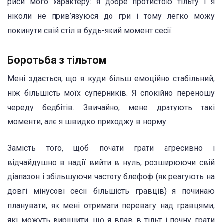
риси мого характеру: я добре протистою тільту і я
ніколи не прив’язуюся до гри і тому легко можу
покинути свій стіл в будь-який момент сесії.
Боротьба з тільтом
Мені здається, що я куди більш емоційно стабільний,
ніж більшість моїх суперників. Я спокійно переношу
череду бедбітів. Звичайно, мене дратують такі
моменти, але я швидко приходжу в норму.
Замість того, щоб почати грати агресивно і
відчайдушно в надії вийти в нуль, розширюючи свій
діапазон і збільшуючи частоту блефоф (як реагують на
довгі мінусові сесії більшість гравців) я починаю
планувати, як мені отримати перевагу над гравцями,
які можуть вирішити, що я впав в тільт і почну грати