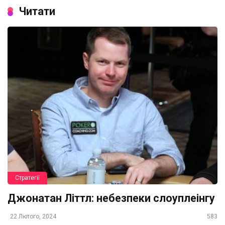
Читати
Стратегії
Джонатан Літтл: небезпеки слоуплеінгу
22 Лютого, 2024
583