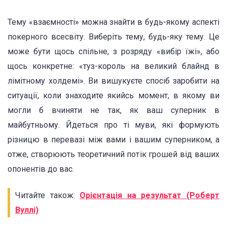
Тему «взаємності» можна знайти в будь-якому аспекті
покерного всесвіту. Виберіть тему, будь-яку тему. Це
може бути щось спільне, з розряду «вибір їжі», або
щось конкретне: «туз-король на великий блайнд в
лімітному холдемі». Ви вишукуєте спосіб заробити на
ситуації, коли знаходите якийсь момент, в якому ви
могли б вчиняти не так, як ваш суперник в
майбутньому. Йдеться про ті муви, які формують
різницю в перевазі між вами і вашим суперником, а
отже, створюють теоретичний потік грошей від ваших
опонентів до вас.
Читайте також:
Орієнтація на результат (Роберт
Вуллі)