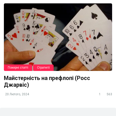
Покерні статті
Стратегії
Майстерність на префлопі (Росс
Джарвіс)
20 Лютого, 2024
1
563