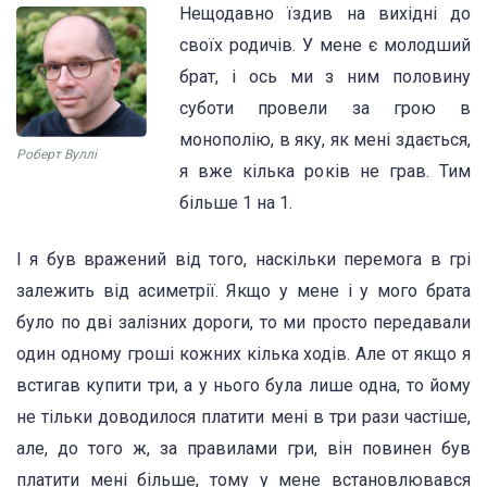
Нещодавно їздив на вихідні до
своїх родичів. У мене є молодший
брат, і ось ми з ним половину
суботи провели за грою в
монополію, в яку, як мені здається,
Роберт Вуллі
я вже кілька років не грав. Тим
більше 1 на 1.
І я був вражений від того, наскільки перемога в грі
залежить від асиметрії. Якщо у мене і у мого брата
було по дві залізних дороги, то ми просто передавали
один одному гроші кожних кілька ходів. Але от якщо я
встигав купити три, а у нього була лише одна, то йому
не тільки доводилося платити мені в три рази частіше,
але, до того ж, за правилами гри, він повинен був
платити мені більше, тому у мене встановлювався