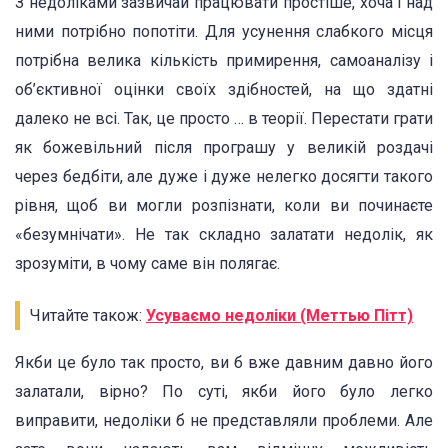
З недоліками зазвичай працювати простіше, хоча і над
ними потрібно попотіти. Для усунення слабкого місця
потрібна велика кількість примирення, самоаналізу і
об’єктивної оцінки своїх здібностей, на що здатні
далеко не всі. Так, це просто … в теорії. Перестати грати
як божевільний після програшу у великій роздачі
через бедбіти, але дуже і дуже нелегко досягти такого
рівня, щоб ви могли розпізнати, коли ви починаєте
«безумнічати». Не так складно залатати недолік, як
зрозуміти, в чому саме він полягає.
Читайте також:
Усуваємо недоліки (Меттью Пітт)
Якби це було так просто, ви б вже давним давно його
залатали, вірно? По суті, якби його було легко
виправити, недоліки б не представляли проблеми. Але