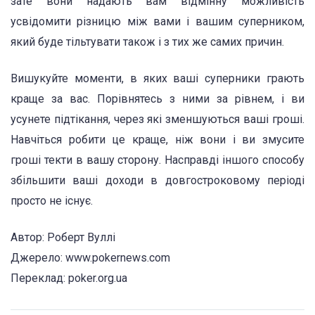
зате вони надають вам відмінну можливість
усвідомити різницю між вами і вашим суперником,
який буде тільтувати також і з тих же самих причин.
Вишукуйте моменти, в яких ваші суперники грають
краще за вас. Порівнятесь з ними за рівнем, і ви
усунете підтікання, через які зменшуються ваші гроші.
Навчіться робити це краще, ніж вони і ви змусите
гроші текти в вашу сторону. Насправді іншого способу
збільшити ваші доходи в довгостроковому періоді
просто не існує.
Автор: Роберт Вуллі
Джерело: www.pokernews.com
Переклад: poker.org.ua