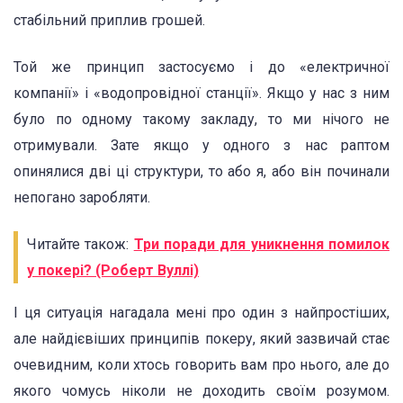
стабільний приплив грошей.
Той же принцип застосуємо і до «електричної
компанії» і «водопровідної станції». Якщо у нас з ним
було по одному такому закладу, то ми нічого не
отримували. Зате якщо у одного з нас раптом
опинялися дві ці структури, то або я, або він починали
непогано заробляти.
Читайте також:
Три поради для уникнення помилок
у покері? (Роберт Вуллі)
І ця ситуація нагадала мені про один з найпростіших,
але найдієвіших принципів покеру, який зазвичай стає
очевидним, коли хтось говорить вам про нього, але до
якого чомусь ніколи не доходить своїм розумом.