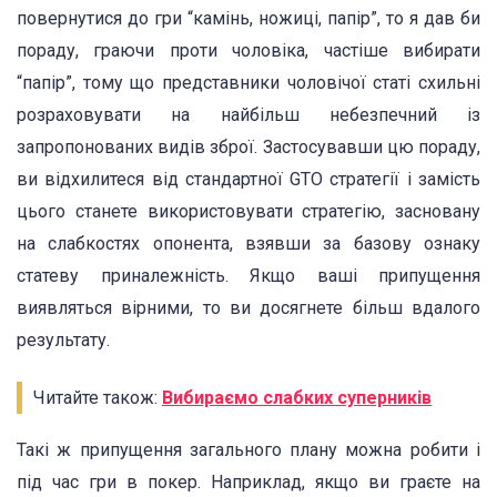
повернутися до гри “камінь, ножиці, папір”, то я дав би
пораду, граючи проти чоловіка, частіше вибирати
“папір”, тому що представники чоловічої статі схильні
розраховувати на найбільш небезпечний із
запропонованих видів зброї. Застосувавши цю пораду,
ви відхилитеся від стандартної GTO стратегії і замість
цього станете використовувати стратегію, засновану
на слабкостях опонента, взявши за базову ознаку
статеву приналежність. Якщо ваші припущення
виявляться вірними, то ви досягнете більш вдалого
результату.
Читайте також:
Вибираємо слабких суперників
Такі ж припущення загального плану можна робити і
під час гри в покер. Наприклад, якщо ви граєте на