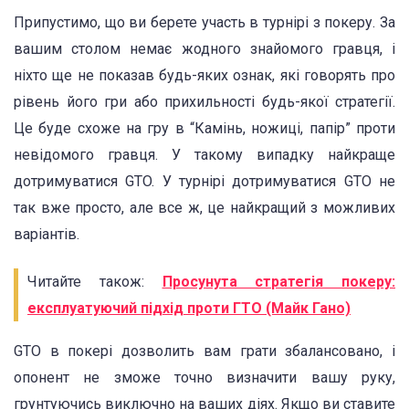
Припустимо, що ви берете участь в турнірі з покеру. За
вашим столом немає жодного знайомого гравця, і
ніхто ще не показав будь-яких ознак, які говорять про
рівень його гри або прихильності будь-якої стратегії.
Це буде схоже на гру в “Камінь, ножиці, папір” проти
невідомого гравця. У такому випадку найкраще
дотримуватися GTO. У турнірі дотримуватися GTO не
так вже просто, але все ж, це найкращий з можливих
варіантів.
Читайте також:
Просунута стратегія покеру:
експлуатуючий підхід проти ГТО (Майк Гано)
GTO в покері дозволить вам грати збалансовано, і
опонент не зможе точно визначити вашу руку,
грунтуючись виключно на ваших діях. Якщо ви ставите