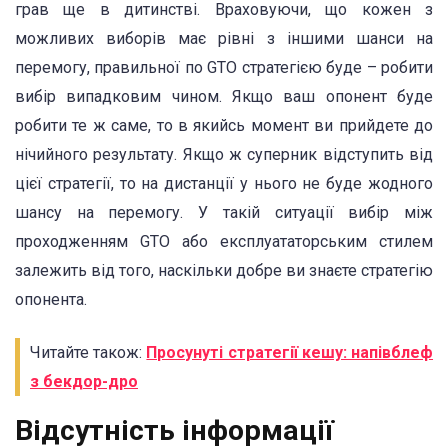
грав ще в дитинстві. Враховуючи, що кожен з
можливих виборів має рівні з іншими шанси на
перемогу, правильної по GTO стратегією буде – робити
вибір випадковим чином. Якщо ваш опонент буде
робити те ж саме, то в якийсь момент ви прийдете до
нічийного результату. Якщо ж суперник відступить від
цієї стратегії, то на дистанції у нього не буде жодного
шансу на перемогу. У такій ситуації вибір між
проходженням GTO або експлуататорським стилем
залежить від того, наскільки добре ви знаєте стратегію
опонента.
Читайте також:
Просунуті стратегії кешу: напівблеф
з бекдор-дро
Відсутність інформації