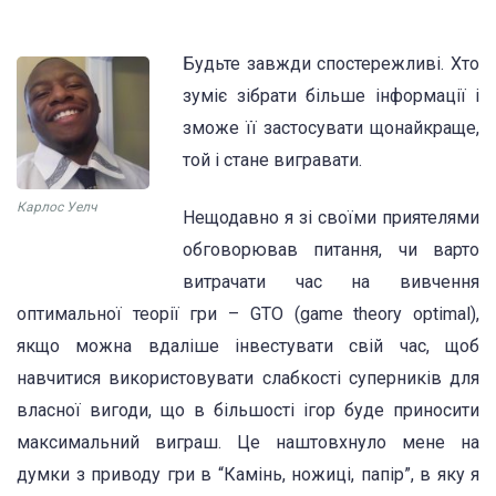
Будьте завжди спостережливі. Хто
зуміє зібрати більше інформації і
зможе її застосувати щонайкраще,
той і стане вигравати.
Карлос Уелч
Нещодавно я зі своїми приятелями
обговорював питання, чи варто
витрачати час на вивчення
оптимальної теорії гри – GTO (game theory optimal),
якщо можна вдаліше інвестувати свій час, щоб
навчитися використовувати слабкості суперників для
власної вигоди, що в більшості ігор буде приносити
максимальний виграш. Це наштовхнуло мене на
думки з приводу гри в “Камінь, ножиці, папір”, в яку я