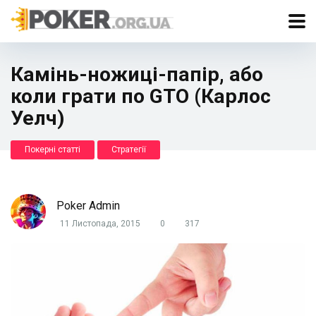
Камінь-ножиці-папір, або
коли грати по GTO (Карлос
Уелч)
Покерні статті
Стратегії
Poker Admin
11 Листопада, 2015
0
317