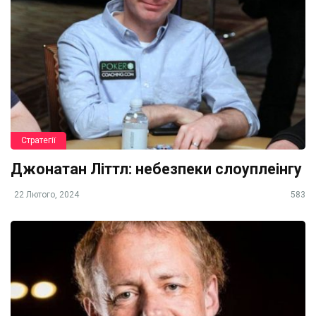
Стратегії
Джонатан Літтл: небезпеки слоуплеінгу
22 Лютого, 2024
583