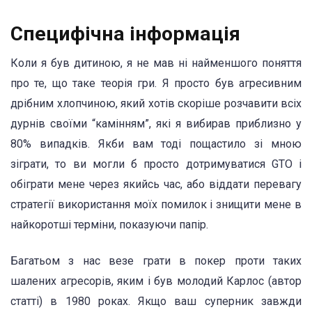
Специфічна інформація
Коли я був дитиною, я не мав ні найменшого поняття
про те, що таке теорія гри. Я просто був агресивним
дрібним хлопчиною, який хотів скоріше розчавити всіх
дурнів своїми “камінням”, які я вибирав приблизно у
80% випадків. Якби вам тоді пощастило зі мною
зіграти, то ви могли б просто дотримуватися GTO і
обіграти мене через якийсь час, або віддати перевагу
стратегії використання моїх помилок і знищити мене в
найкоротші терміни, показуючи папір.
Багатьом з нас везе грати в покер проти таких
шалених агресорів, яким і був молодий Карлос (автор
статті) в 1980 роках. Якщо ваш суперник завжди