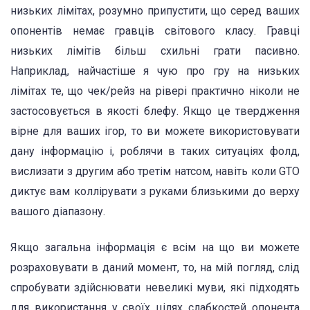
низьких лімітах, розумно припустити, що серед ваших
опонентів немає гравців світового класу. Гравці
низьких лімітів більш схильні грати пасивно.
Наприклад, найчастіше я чую про гру на низьких
лімітах те, що чек/рейз на рівері практично ніколи не
застосовується в якості блефу. Якщо це твердження
вірне для ваших ігор, то ви можете використовувати
дану інформацію і, роблячи в таких ситуаціях фолд,
вислизати з другим або третім натсом, навіть коли GTO
диктує вам коллірувати з руками близькими до верху
вашого діапазону.
Якщо загальна інформація є всім на що ви можете
розраховувати в даний момент, то, на мій погляд, слід
спробувати здійснювати невеликі муви, які підходять
для використання у своїх цілях слабкостей опонента