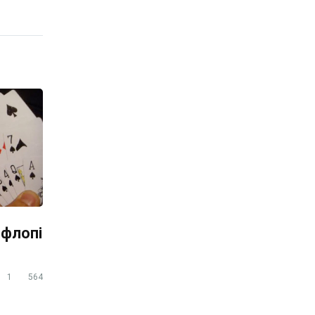
ефлопі
1
564