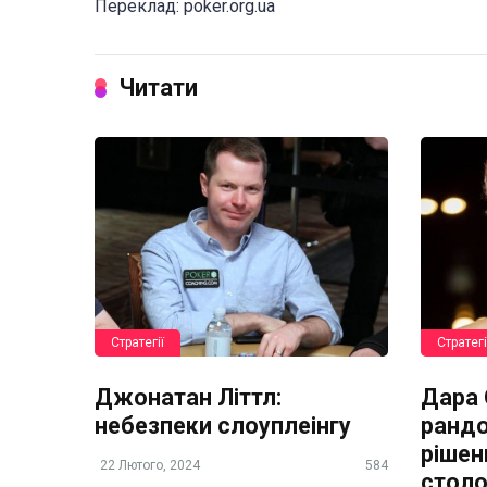
Переклад: poker.org.ua
Читати
Стратегії
Стратегі
Джонатан Літтл:
Дара О
небезпеки слоуплеінгу
рандо
рішен
22 Лютого, 2024
584
стол