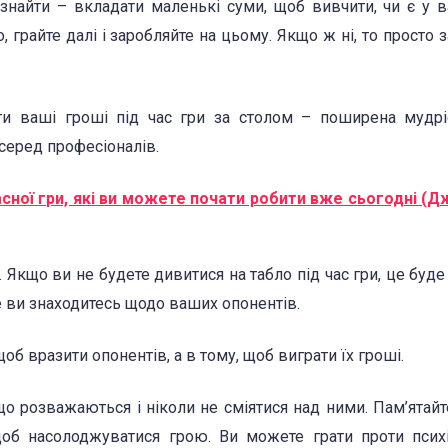
знайти – вкладати маленькі суми, щоб вивчити, чи є у 
 грайте далі і заробляйте на цьому. Якщо ж ні, то просто 
ти ваші гроші під час гри за столом – поширена мудрі
серед професіоналів.
сної гри, які ви можете почати робити вже сьогодні (
Якщо ви не будете дивитися на табло під час гри, це буде
де ви знаходитесь щодо ваших опонентів.
об вразити опонентів, а в тому, щоб виграти їх гроші.
о розважаються і ніколи не сміятися над ними. Пам’ятайт
щоб насолоджуватися грою. Ви можете грати проти психі