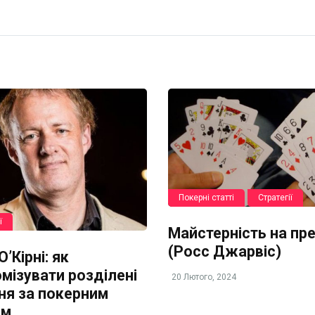
Покерні статті
Стратегії
ї
Майстерність на пр
(Росс Джарвіс)
’Кірні: як
мізувати розділені
20 Лютого, 2024
ня за покерним
ом