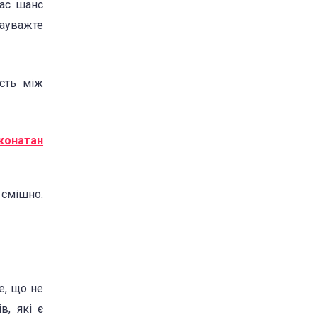
вас шанс
зауважте
сть між
Джонатан
 смішно.
е, що не
в, які є