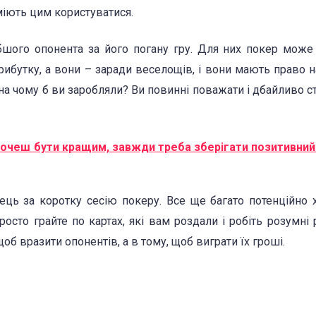
міють цим користуватися.
бшого опонента за його погану гру. Для них покер може
ибутку, а вони – заради веселощів, і вони мають право н
ь, на чому б ви заробляли? Ви повинні поважати і дбайливо с
хочеш бути кращим, завжди треба зберігати позитивний
ць за коротку сесію покеру. Все ще багато потенційно
осто грайте по картах, які вам роздали і робіть розумні 
об вразити опонентів, а в тому, щоб виграти їх гроші.