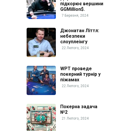
підкорює вершини
GGMillion$.
7 Березня, 2024
Джонатан Літтл:
небезпеки
слоуплеінгу
22 Лютого, 2024
WPT проведе
покерний турнір у
піжамах
22 Лютого, 2024
Покерна задача
№2
21 Лютого, 2024