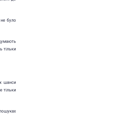
 не було
 думають
ь тільки
іх шанси
е тільки
 пошуках