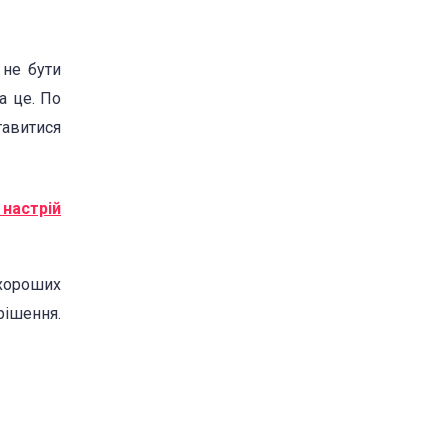
 не бути
а це. По
тавитися
 настрій
 хороших
рішення.