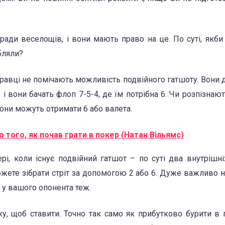
ради веселощів, і вони мають право на це. По суті, якби
бляли?
 гравці не помічають можливість подвійного гатшоту. Вони
, і вони бачать флоп 7-5-4, де їм потрібна 6. Чи розпізнают
 вони можуть отримати 6 або валета.
 до того, як почав грати в покер (Натан Вільямс)
рі, коли існує подвійний гатшот – по суті два внутрішн
 можете зібрати стріт за допомогою 2 або 6. Дуже важливо н
й у вашого опонента теж.
, щоб ставити. Точно так само як прибутково бурити в