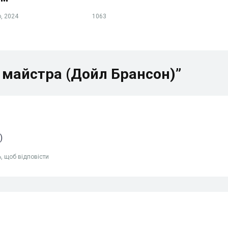
, 2024
1063
д майстра (Дойл Брансон)”
)
ь, щоб відповісти