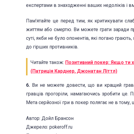
експертами в знаходженні ваших недоліків і в
Пам’ятайте це перед тим, як критикувати сла
життям або смертю. Ви можете грати заради пр
суті, якби не було опонентів, які погано грают
до гірших противників.
Читайте також:
Позитивний покер: Якщо ти 
(Патриція Карднер, Джонатан Літтл)
6.
Ви не можете довести, що ви кращий граве
гравців прогоріли, намагаючись зробити це. Пр
Мета серйозної гри в покер полягає не в тому, щ
Автор: Дойл Брансон
Джерело: pokeroff.ru