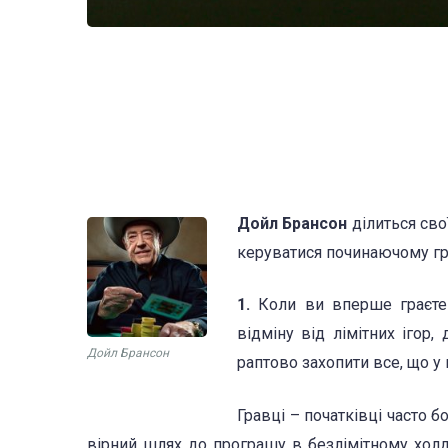
Дойл Брансон
ділиться сво
керуватися починаючому грав
1.
Коли ви вперше граєте 
відміну від лімітних ігор,
Дойл Брансон
раптово захопити все, що у 
Гравці – початківці часто 
вірний шлях до програшу в безлімітному холде