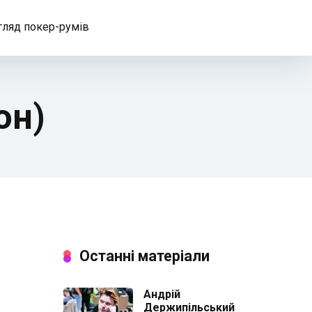
гляд покер-румів
он)
Останні матеріали
Андрій
Держипільський