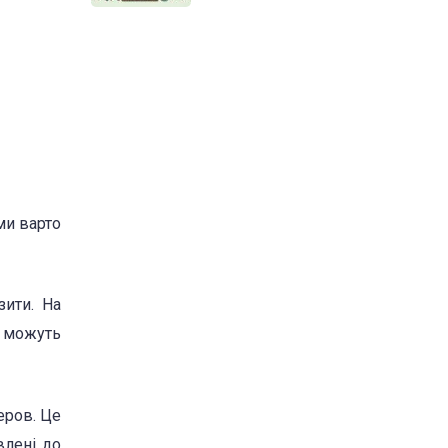
ми варто
ити. На
и можуть
еров. Це
влені до