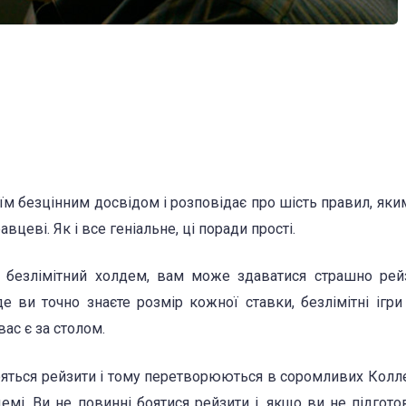
їм безцінним досвідом і розповідає про шість правил, яки
цеві. Як і все геніальне, ці поради прості.
безлімітний холдем, вам може здаватися страшно рейз
 де ви точно знаєте розмір кожної ставки, безлімітні ігр
вас є за столом.
бояться рейзити і тому перетворюються в соромливих Колл
мі. Ви не повинні боятися рейзити і, якщо ви не підгото