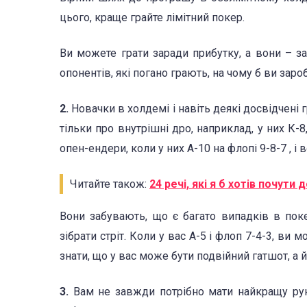
цього, краще грайте лімітний покер.
Ви можете грати заради прибутку, а вони – за
опонентів, які погано грають, на чому б ви заро
2.
Новачки в холдемі і навіть деякі досвідчені
тільки про внутрішні дро, наприклад, у них К-8
опен-ендери, коли у них А-10 на флопі 9-8-7 , і
Читайте також:
24 речі, які я б хотів почути
Вони забувають, що є багато випадків в поке
зібрати стріт. Коли у вас А-5 і флоп 7-4-3, ви
знати, що у вас може бути подвійний гатшот, а 
3.
Вам не завжди потрібно мати найкращу руку