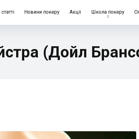
 статті
Новини покеру
Акції
Школа покеру
О
йстра (Дойл Бранс