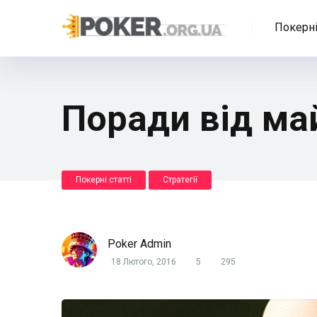
Покерні
Поради від ма
Покерні статті
Стратегії
Poker Admin
18 Лютого, 2016
5
295