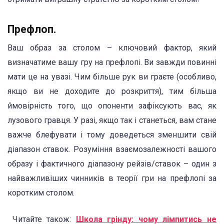
Префлоп.
Ваш образ за столом – ключовий фактор, який
визначатиме вашу гру на префлопі. Ви завжди повинні
мати це на увазі. Чим більше рук ви граєте (особливо,
якщо ви не доходите до розкриття), тим більша
ймовірність того, що опоненти зафіксують вас, як
лузового гравця. У разі, якщо так і станеться, вам стане
важче блефувати і тому доведеться зменшити свій
діапазон ставок. Розуміння взаємозалежності вашого
образу і фактичного діапазону рейзів/ставок – один з
найважливіших чинників в теорії гри на префлопі за
коротким столом.
Читайте також:
Школа грінду: чому лімпитись не