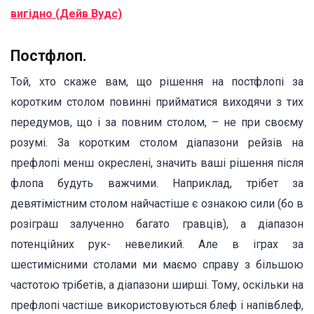
вигідно (Дейв Вудс)
Постфлоп.
Той, хто скаже вам, що рішення на постфлопі за
коротким столом повинні прийматися виходячи з тих
передумов, що і за повним столом, – не при своєму
розумі. За коротким столом діапазони рейзів на
префлопі менш окреслені, значить ваші рішення після
флопа будуть важчими. Наприклад, трібет за
девятімістним столом найчастіше є ознакою сили (бо в
розіграш залученно багато гравців), а діапазон
потенційних рук- невеликий. Але в іграх за
шестимісними столами ми маємо справу з більшою
частотою трібетів, а діапазони ширші. Тому, оскільки на
префлопі частіше використовуються блеф і напівблеф,