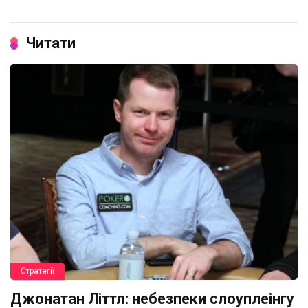
Читати
Стратегії
Джонатан Літтл: небезпеки слоуплеінгу