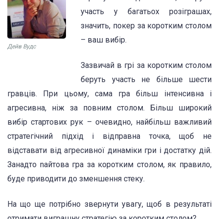
участь у багатьох розіграшах,
значить, покер за коротким столом
– ваш вибір.
Дейв Вудс
Зазвичай в грі за коротким столом
беруть участь не більше шести
гравців. При цьому, сама гра більш інтенсивна і
агресивна, ніж за повним столом. Більш широкий
вибір стартових рук – очевидно, найбільш важливий
стратегічний підхід і відправна точка, щоб не
відставати від агресивної динаміки гри і достатку дій.
Занадто nайтова гра за коротким столом, як правило,
буде приводити до зменшення стеку.
На що ще потрібно звернути увагу, щоб в результаті
отримати виграшну стратегію за коротким столом?