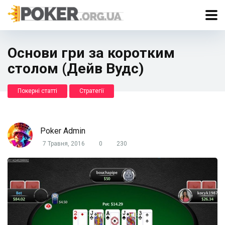
Основи гри за коротким
столом (Дейв Вудс)
Покерні статті
Стратегії
Poker Admin
7 Травня, 2016
0
230