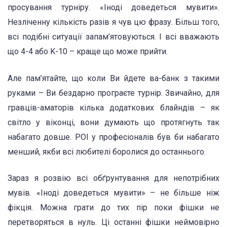
просування турніру. «Іноді доведеться мувити».
Незліченну кількість разів я чув цю фразу. Більш того,
всі подібні ситуації запам’ятовуються. І всі вважають
що 4-4 або K-10 – краще що може прийти.
Але пам’ятайте, що коли Ви йдете ва-банк з такими
руками – Ви бездарно програєте турнір. Звичайно, для
гравців-аматорів кілька додаткових блайндів – як
світло у віконці, вони думають що протягнуть так
набагато довше. РОІ у професіоналів був би набагато
менший, якби всі любителі боролися до останнього.
Зараз я розвію всі обґрунтування для непотрібних
мувів. «Іноді доведеться мувити» – не більше ніж
фікція. Можна грати до тих пір поки фішки не
перетворяться в нуль. Ці останні фішки неймовірно