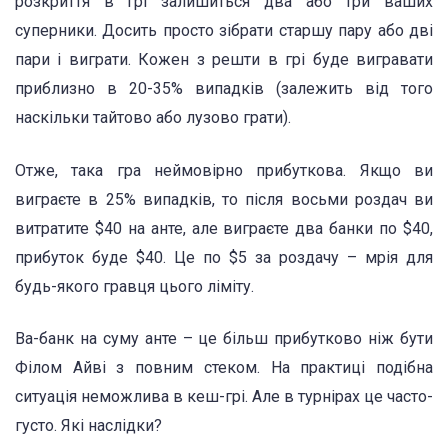
розкриття в грі залишиться два або три ваших
суперники. Досить просто зібрати старшу пару або дві
пари і виграти. Кожен з решти в грі буде вигравати
приблизно в 20-35% випадків (залежить від того
наскільки тайтово або лузово грати).
Отже, така гра неймовірно прибуткова. Якщо ви
виграєте в 25% випадків, то після восьми роздач ви
витратите $40 на анте, але виграєте два банки по $40,
прибуток буде $40. Це по $5 за роздачу – мрія для
будь-якого гравця цього ліміту.
Ва-банк на суму анте – це більш прибутково ніж бути
Філом Айві з повним стеком. На практиці подібна
ситуація неможлива в кеш-грі. Але в турнірах це часто-
густо. Які наслідки?