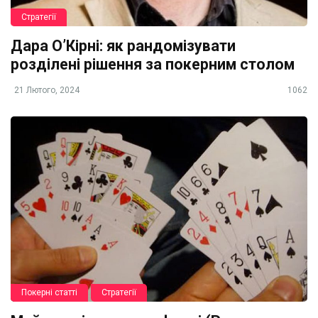
Стратегії
Дара О’Кірні: як рандомізувати
розділені рішення за покерним столом
21 Лютого, 2024
1062
Покерні статті
Стратегії