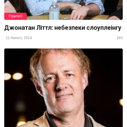
Стратегії
Джонатан Літтл: небезпеки слоуплеінгу
22 Лютого, 2024
583