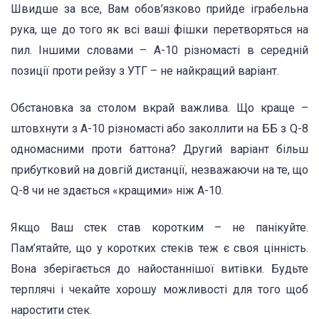
Швидше за все, Вам обов’язково прийде іграбельна
рука, ще до того як всі ваші фішки перетворяться на
пил. Іншими словами – А-10 різномасті в середній
позиції проти рейзу з УТГ – не найкращий варіант.
Обстановка за столом вкрай важлива. Що краще –
штовхнути з А-10 різномасті або заколлити на ББ з Q-8
одномасними проти баттона? Другий варіант більш
прибутковий на довгій дистанції, незважаючи на те, що
Q-8 чи не здається «кращими» ніж А-10.
Якщо Ваш стек став коротким – не панікуйте.
Пам’ятайте, що у коротких стеків теж є своя цінність.
Вона зберігається до найостаннішої витівки. Будьте
терплячі і чекайте хорошу можливості для того щоб
наростити стек.