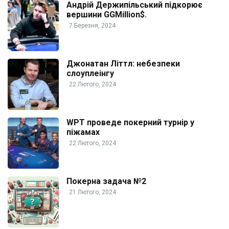
Андрій Держипільський підкорює
вершини GGMillion$.
7 Березня, 2024
Джонатан Літтл: небезпеки
слоуплеінгу
22 Лютого, 2024
WPT проведе покерний турнір у
піжамах
22 Лютого, 2024
Покерна задача №2
21 Лютого, 2024