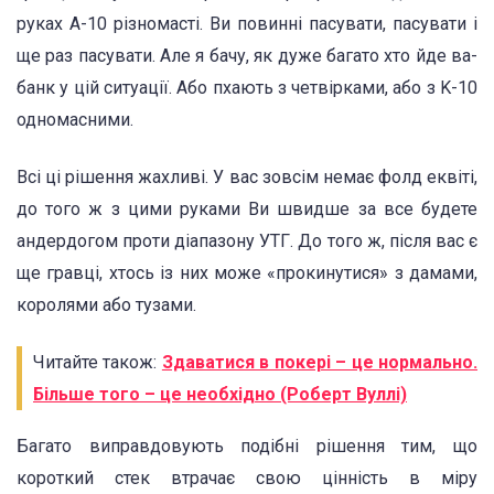
руках А-10 різномасті. Ви повинні пасувати, пасувати і
ще раз пасувати. Але я бачу, як дуже багато хто йде ва-
банк у цій ситуації. Або пхають з четвірками, або з K-10
одномасними.
Всі ці рішення жахливі. У вас зовсім немає фолд еквіті,
до того ж з цими руками Ви швидше за все будете
андердогом проти діапазону УТГ. До того ж, після вас є
ще гравці, хтось із них може «прокинутися» з дамами,
королями або тузами.
Читайте також:
Здаватися в покері – це нормально.
Більше того – це необхідно (Роберт Вуллі)
Багато виправдовують подібні рішення тим, що
короткий стек втрачає свою цінність в міру