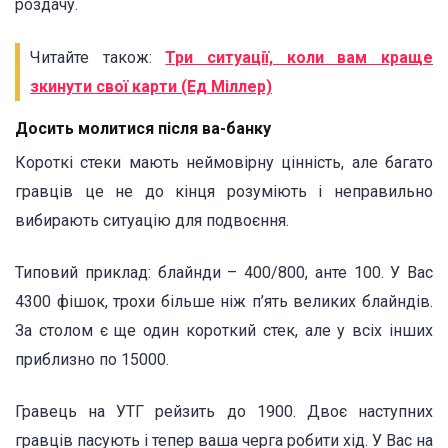
роздачу.
Читайте також:
Три ситуації, коли вам краще
зкинути свої карти (Ед Міллер)
Досить молитися після ва-банку
Короткі стеки мають неймовірну цінність, але багато
гравців це не до кінця розуміють і неправильно
вибирають ситуацію для подвоєння.
Типовий приклад: блайнди – 400/800, анте 100. У Вас
4300 фішок, трохи більше ніж п’ять великих блайндів.
За столом є ще один короткий стек, але у всіх інших
приблизно по 15000.
Гравець на УТГ рейзить до 1900. Двоє наступних
гравців пасують і тепер ваша черга робити хід. У Вас на