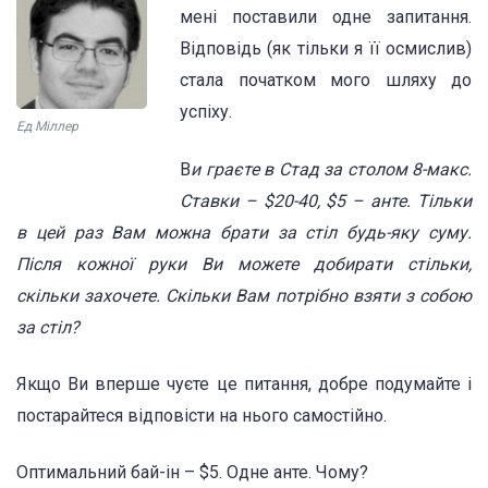
мені поставили одне запитання.
Відповідь (як тільки я її осмислив)
стала початком мого шляху до
успіху.
Ед Міллер
В
и граєте в Стад за столом 8-макс.
Ставки – $20-40, $5 – анте. Тільки
в цей раз Вам можна брати за стіл будь-яку суму.
Після кожної руки Ви можете добирати стільки,
скільки захочете. Скільки Вам потрібно взяти з собою
за стіл?
Якщо Ви вперше чуєте це питання, добре подумайте і
постарайтеся відповісти на нього самостійно.
Оптимальний бай-ін – $5. Одне анте. Чому?