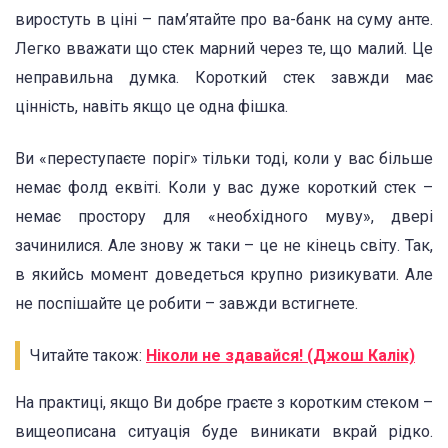
виростуть в ціні – пам’ятайте про ва-банк на суму анте.
Легко вважати що стек марний через те, що малий. Це
неправильна думка. Короткий стек завжди має
цінність, навіть якщо це одна фішка.
Ви «переступаєте поріг» тільки тоді, коли у вас більше
немає фолд еквіті. Коли у вас дуже короткий стек –
немає простору для «необхідного муву», двері
зачинилися. Але знову ж таки – це не кінець світу. Так,
в якийсь момент доведеться крупно ризикувати. Але
не поспішайте це робити – завжди встигнете.
Читайте також:
Ніколи не здавайся! (Джош Калік)
На практиці, якщо Ви добре граєте з коротким стеком –
вищеописана ситуація буде виникати вкрай рідко.