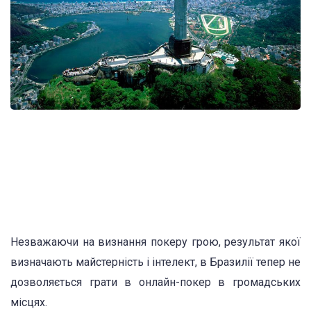
Незважаючи на визнання покеру грою, результат якої
визначають майстерність і інтелект, в Бразилії тепер не
дозволяється грати в онлайн-покер в громадських
місцях.