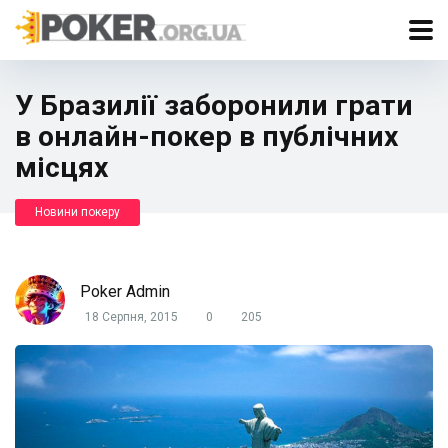
У Бразилії заборонили грати
в онлайн-покер в публічних
місцях
Новини покеру
Poker Admin
18 Серпня, 2015
0
205