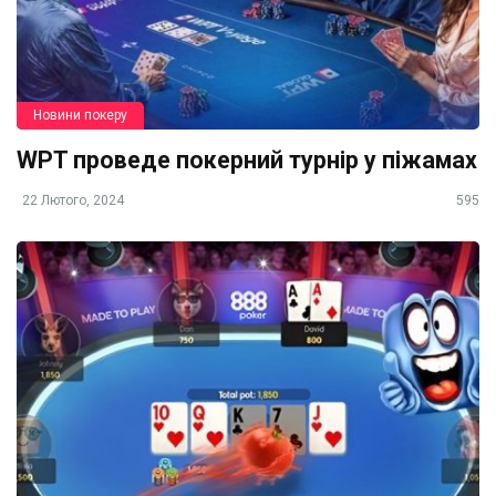
Новини покеру
WPT проведе покерний турнір у піжамах
22 Лютого, 2024
595