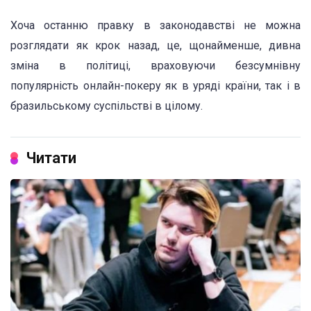
Хоча останню правку в законодавстві не можна
розглядати як крок назад, це, щонайменше, дивна
зміна в політиці, враховуючи безсумнівну
популярність онлайн-покеру як в уряді країни, так і в
бразильському суспільстві в цілому.
Читати