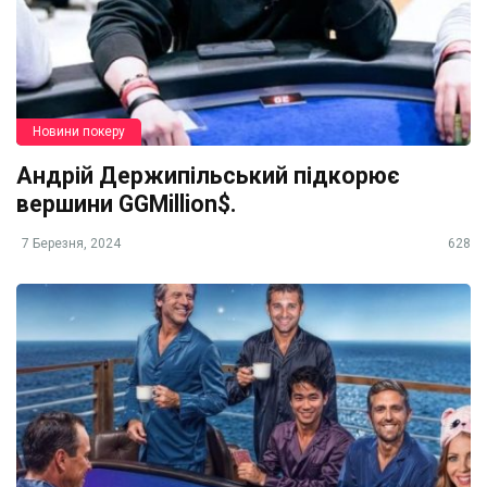
Новини покеру
Андрій Держипільський підкорює
вершини GGMillion$.
7 Березня, 2024
628