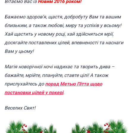
Вітаємо Вас із
Новим 2016 роком!
Бажаємо здоров’я, щастя, добробуту Вам та вашим
близьким, а також любові, миру та успіхів у всьому!
Хай щастить у новому році, хай здійсняться мрії,
досягайте поставлених цілей, впевненості та наснаги
Вам у цьому!
Магія новорічної ночі надихає та творить дива –
бажайте, мрійте, плануйте, ставте цілі! А також
прислухайтесь до
порад Метью Пітта щодо
постановки цілей у покері
.
Веселих Свят!