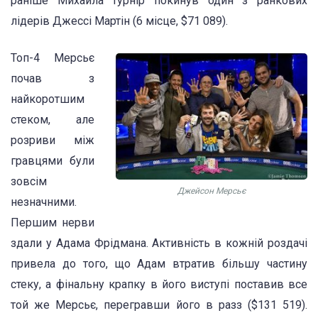
раніше Михайла турнір покинув один з ранкових
лідерів Джессі Мартін (6 місце, $71 089).
Топ-4 Мерсьє
почав з
найкоротшим
стеком, але
розриви між
гравцями були
зовсім
Джейсон Мерсьє
незначними.
Першим нерви
здали у Адама Фрідмана. Активність в кожній роздачі
привела до того, що Адам втратив більшу частину
стеку, а фінальну крапку в його виступі поставив все
той же Мерсьє, перегравши його в разз ($131 519).