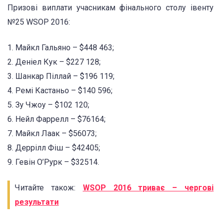
Призові виплати учасникам фінального столу івенту
№25 WSOP 2016:
1. Майкл Гальяно – $448 463;
2. Деніел Кук – $227 128;
3. Шанкар Піллай – $196 119;
4. Ремі Кастаньо – $140 596;
5. Зу Чжоу – $102 120;
6. Нейл Фаррелл – $76164;
7. Майкл Лаак – $56073;
8. Деррілл Фіш – $42405;
9. Гевін О’Рурк – $32514.
Читайте також:
WSOP 2016 триває – чергові
результати