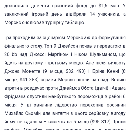
дозволило довести призовий фонд до $1,6 млн. У
заключний ігровий день відібрали 14 учасників, а
Мерсьє очолював турнірну таблицю.
Гра проходила за сценарієм Мерсьє аж до формування
фінального столу. Топ-9 Джейсон почав з перевагою в
20 bb над Джессі Мартіном і Ніком Шульманом, що
йдуть на другому і третьому місцях. Але після вильоту
Джона Монетте (9 місце, $32 493) і Бріна Кенні (8
місце, $41 383) справи Мерсьє пішли на спад. Великі
втрати в роздачах проти Джеймса Обста (двічі) і Адама
Фрідмана опустили майбутнього переможця в район 6
місця. У ці хвилини лідерство перехопив росіянин
Михайло Сьомін, але витягти з цього серйозну вигоду
йому не вдалося – вилетів на 5 місці ($95 817). Трохи