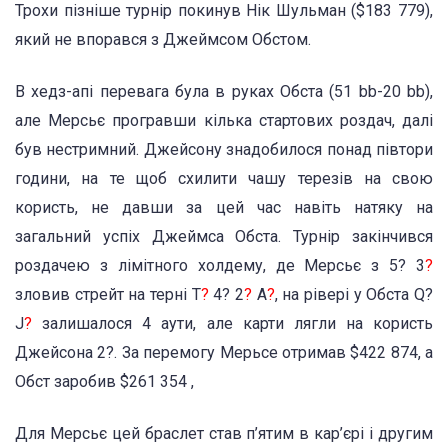
Трохи пізніше турнір покинув Нік Шульман ($183 779),
який не впорався з Джеймсом Обстом.
В хедз-апі перевага була в руках Обста (51 bb-20 bb),
але Мерсьє програвши кілька стартових роздач, далі
був нестримний. Джейсону знадобилося понад півтори
години, на те щоб схилити чашу терезів на свою
користь, не давши за цей час навіть натяку на
загальний успіх Джеймса Обста. Турнір закінчився
роздачею з лімітного холдему, де Мерсьє з 5? 3
?
зловив стрейт на терні T
?
4? 2
?
A
?
, на рівері у Обста Q?
J
?
залишалося 4 аути, але карти лягли на користь
Джейсона 2?. За перемогу Мерьсе отримав $422 874, а
Обст заробив $261 354 ,
Для Мерсьє цей браслет став п’ятим в кар’єрі і другим