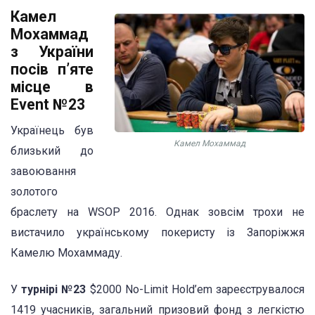
Камел
Мохаммад
з України
посів п’яте
місце в
Event №23
Українець був
Камел Мохаммад
близький до
завоювання
золотого
браслету на WSOP 2016. Однак зовсім трохи не
вистачило українському покеристу із Запоріжжя
Камелю Мохаммаду.
У
турнірі №23
$2000 No-Limit Hold’em зареєструвалося
1419 учасників, загальний призовий фонд з легкістю