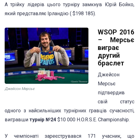
А трійку лідерів цього турніру замкнув Юрій Бойко,
який представляє Ірландію ( $198 185).
WSOP 2016
– Мерсьє
виграє
другий
браслет
Джейсон
Мерсьє
Джейсон Мерсьє
підтвердив
свій статус
одного з найсильніших турнірних гравців сучасності,
вигравши
турнір №24
$10 000 H.O.R.S.E. Championship.
У чемпіонаті зареєструвався 171 учасник, що