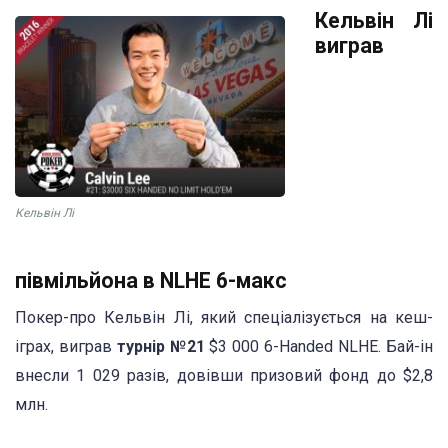
Кельвін Лі
виграв
Кельвін Лі
півмільйона в NLHE 6-макс
Покер-про Кельвін Лі, який спеціалізується на кеш-
іграх, виграв
турнір №21
$3 000 6-Handed NLHE. Бай-ін
внесли 1 029 разів, довівши призовий фонд до $2,8
млн.