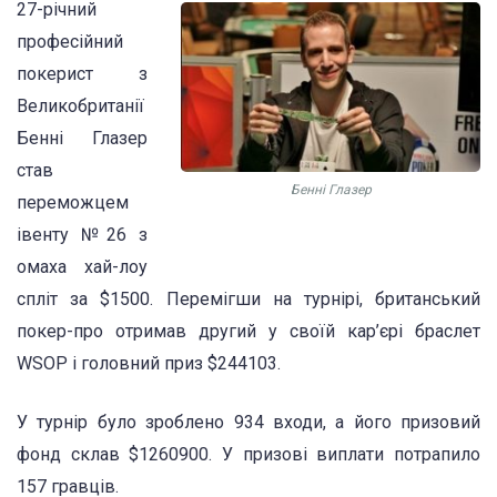
27-річний
професійний
покерист з
Великобританії
Бенні Глазер
став
Бенні Глазер
переможцем
івенту №26 з
омаха хай-лоу
спліт за $1500. Перемігши на турнірі, британський
покер-про отримав другий у своїй кар’єрі браслет
WSOP і головний приз $244103.
У турнір було зроблено 934 входи, а його призовий
фонд склав $1260900. У призові виплати потрапило
157 гравців.