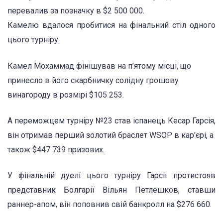
перевалив за позначку в $2 500 000.
Камелю вдалося пробитися на фінальний стіл одного
цього турніру.
Камел Мохаммад фінішував на п’ятому місці, що
принесло в його скарбничку солідну грошову
винагороду в розмірі $105 253.
А переможцем турніру №23 став іспанець Кесар Гарсія,
він отримав перший золотий браслет WSOP в кар’єрі, а
також $447 739 призових.
У фінальній дуелі цього турніру Гарсії протистояв
представник Болгарії Вільян Петлешков, ставши
раннер-апом, він поповнив свій банкролл на $276 660.