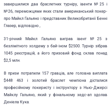
завершилися два браслетних турніру, івенти №25 і
№26, переможцями яких стали американський покер-
про Майкл Гальяно і представник Великобританії Бенні
Глазер, відповідно ,
31-річний Майкл Гальяно виграв івент №25 з
безлімітного холдему з бай-іном $2500. Турнір зібрав
1045 реєстрацій, а його призовий фонд склав понад
$2,5 млн.
В призи потрапили 157 гравців, але головна виплата
$448 463 і золотий браслет чемпіона дісталися
професійному покеристу і інструктору з Нью-Джерсі
Майклу Гальяно, який у фінальному хедс-ап здолав
Деніела Кука.