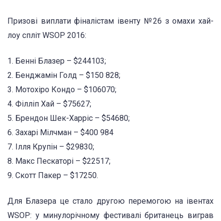
Призові виплати фіналістам івенту №26 з омахи хай-
лоу спліт WSOP 2016:
1. Бенні Блазер – $244103;
2. Бенджамін Голд – $150 828;
3. Мотохіро Кондо – $106070;
4. Філліп Хай – $75627;
5. Брендон Шек-Харріс – $54680;
6. Захарі Мілчман – $400 984
7. Ілля Крупін – $29830;
8. Макс Пескаторі – $22517;
9. Скотт Пакер – $17250.
Для Блазера це стало другою перемогою на івентах
WSOP: у минулорічному фестивалі британець виграв