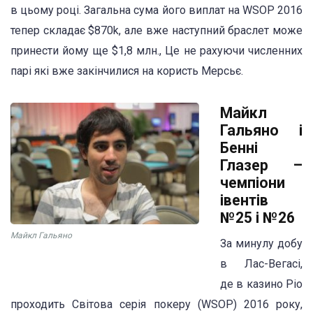
в цьому році. Загальна сума його виплат на WSOP 2016
тепер складає $870k, але вже наступний браслет може
принести йому ще $1,8 млн., Це не рахуючи численних
парі які вже закінчилися на користь Мерсьє.
Майкл
Гальяно і
Бенні
Глазер –
чемпіони
івентів
№25 і №26
Майкл Гальяно
За минулу добу
в Лас-Вегасі,
де в казино Ріо
проходить Світова серія покеру (WSOP) 2016 року,