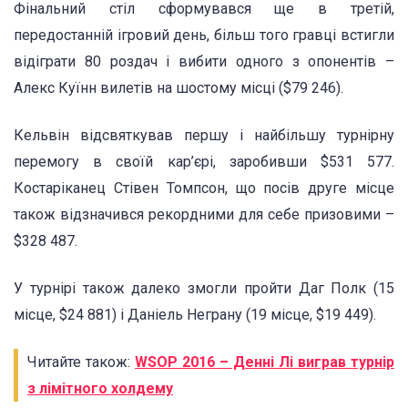
Фінальний стіл сформувався ще в третій,
передостанній ігровий день, більш того гравці встигли
відіграти 80 роздач і вибити одного з опонентів –
Алекс Куїнн вилетів на шостому місці ($79 246).
Кельвін відсвяткував першу і найбільшу турнірну
перемогу в своїй кар’єрі, заробивши $531 577.
Костаріканец Стівен Томпсон, що посів друге місце
також відзначився рекордними для себе призовими –
$328 487.
У турнірі також далеко змогли пройти Даг Полк (15
місце, $24 881) і Даніель Неграну (19 місце, $19 449).
Читайте також:
WSOP 2016 – Денні Лі виграв турнір
з лімітного холдему