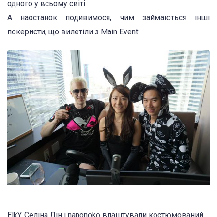
одного у всьому світі.
А наостанок подивимося, чим займаються інші
покеристи, що вилетіли з Main Event:
ElkY, Селіна Лін і nanonoko влаштували костюмований