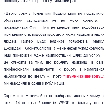
поспілкуватися з пресою у тисячний раз.
«Цього року з Головним Подією мені не пощастило,
обставини складалися не на мою користь, –
поскаржився Філ. – Тим не менше, мені подобається
моя діяльність, подобається, що я можу надихати інших
людей. Тайгер Вудс надихає гольфістів, Майкл
Джордан – баскетболістів, а мене нехай успадковують
інші покеристи. Адже найпростіший шлях до успіху –
це стежити за тим, що роблять найкращі в світі
професіонали, аналізувати їх роботу і намагатися
наблизитися до ідеалу ». Його
” думки із приводу…”
ми наводили в одній з публікацій.
Скромність – звичайно, не найкраща якість Хельмута,
але і 14 золотих браслетів WSOP, є тільки у нього