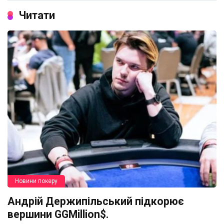
Читати
Новини покеру
Андрій Держипільський підкорює
вершини GGMillion$.