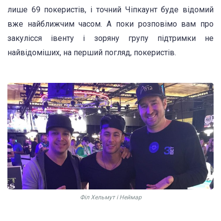
лише 69 покеристів, і точний Чіпкаунт буде відомий
вже найближчим часом. А поки розповімо вам про
закулісся івенту і зоряну групу підтримки не
найвідоміших, на перший погляд, покеристів.
Філ Хельмут і Неймар