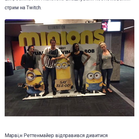
стрим на Twitch.
Марві,н Реттенмайер відправився дивитися