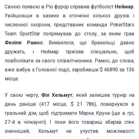
Своєю появою в Ріо фурор справив футболіст
Неймар
.
Увійшовши в казино в оточенні кількох друзів і
численної охорони, представник команди PokerStars
Team SportStar попрямував до столу, за яким грав
Феліпе Рамос
. Виявилося, що бразильці давно
дружать, і Неймар приїхав спеціально, щоб
повболівати за свого співвітчизника. Рамос, до слова,
вже вибув з Головної події, заробивши $ 46890 за 136
місце.
У свою чергу,
Філ Хельмут
, який залишив турнір на
день раніше (417 місце, $ 21 786), повернувся в
гральний дім, щоб підтримати Марка Круна (ще в грі,
27-й в чіпкаунті). І поки його товариш збирав стек
значніший, Хельмут не упустив можливості