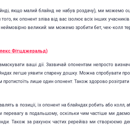
йнді, якщо малий блайнд не набув роздачу), ми можемо 
я того, як опонент зліва від вас ізолює всіх інших учасників
т неймовірно великий: ми можемо зробити бет, чек-колл тер
Алекс Фітцджеральд)
амаскувати ваші дії. Зазвичай опонентам непросто визна
лайндах легше уявити спарену дошку. Можна спробувати пр
м протистоїть лише один опонент. Також здорово розіграти
.
авлять в позиції, їх опонент на блайндах робить або колл, а
м перевагу в подальшому, оскільки чим частіше ми даємо
айнди. Також за рахунок частих ререйівз ми створюємо д