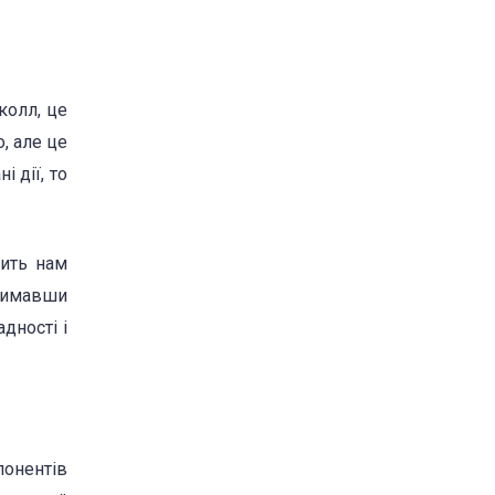
колл, це
, але це
 дії, то
лить нам
тримавши
дності і
понентів