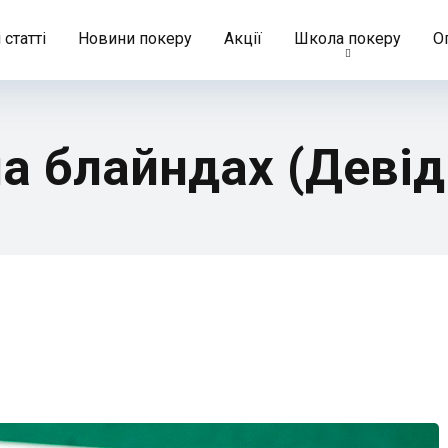
 статті
Новини покеру
Акції
Школа покеру
О
а блайндах (Девід 