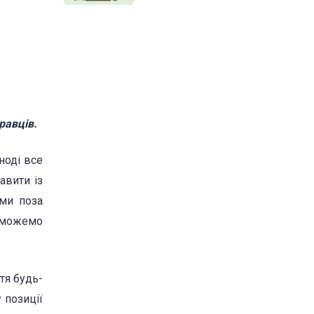
равців.
ноді все
авити із
 ми поза
и можемо
тя будь-
 позиції