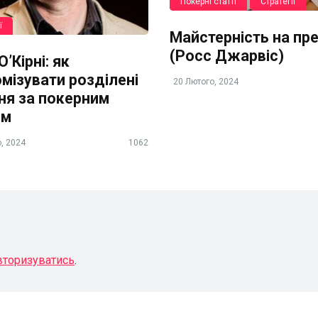
Покерні статті
Стратегії
ї
Майстерність на пр
(Росс Джарвіс)
’Кірні: як
мізувати розділені
20 Лютого, 2024
ня за покерним
ом
, 2024
1062
вторизуватись
.