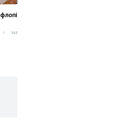
ефлопі
1
563