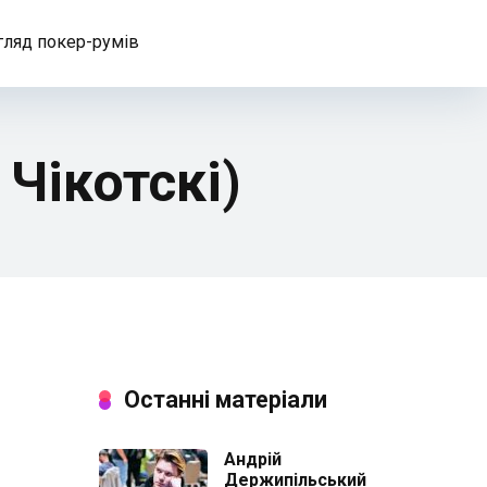
гляд покер-румів
Чікотскі)
Останні матеріали
Андрій
Держипільський