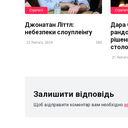
Стратегії
Стратегі
Джонатан Літтл:
Дара О
небезпеки слоуплеінгу
рандо
рішен
22 Лютого, 2024
583
стол
21 Лютого
Залишити відповідь
Щоб відправити коментар вам необхідно
а