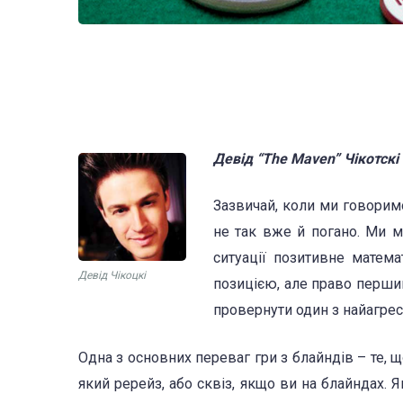
Девід “The Maven” Чікотскі
Зазвичай, коли ми говоримо
не так вже й погано. Ми м
ситуації позитивне матема
Девід Чікоцкі
позицією, але право перши
провернути один з найагрес
Одна з основних переваг гри з блайндів – те, 
який ререйз, або сквіз, якщо ви на блайндах.