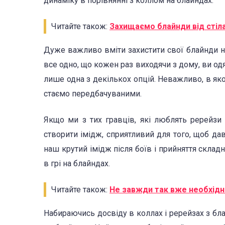
динаміку в порівнянні з коллом на блайндах.
Читайте також:
Захищаємо блайнди від стіл
Дуже важливо вміти захистити свої блайнди не
все одно, що кожен раз виходячи з дому, ви одя
лише одна з декількох опцій. Неважливо, в яко
стаємо передбачуваними.
Якщо ми з тих гравців, які люблять ререйзи
створити імідж, сприятливий для того, щоб да
наш крутий імідж після боїв і прийняття склад
в грі на блайндах.
Читайте також:
Не завжди так вже необхідн
Набираючись досвіду в коллах і ререйзах з бла