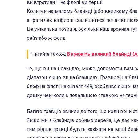
ви втратили – на флопі ви перші.
Коли ми на малому блайнді (або великому бла
зіграти чек на флопі і залишитися тет-а-тет післ
Це унікальна позиція, оскільки наш арсенал ту
рейз або ж фолд.
Читайте також:
Бережіть великий блайнд! (
Те, що ви на блайндах, може допомогти вам з
діапазон, якщо ви на блайндах. Гравцеві на б
блеф на флопі накшталт 449, особливо якщо на
дошку чек-колл з подальшою ставкою на терні
Багато гравців звикли до того, що коли вони ст
Якщо ми з блайндів робимо ререйз, це дає на
тим рідше гравці будуть зазіхати на ваші бл