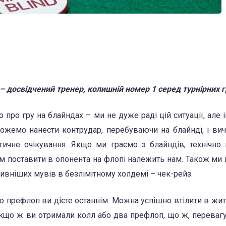
 – досвідчений тренер, колишній номер 1 серед турнірних г
 про гру на блайндах – ми не дуже раді цій ситуації, але і
ожемо нанести контрудар, перебуваючи на блайнді, і вич
тичне очікування. Якщо ми граємо з блайндів, технічно
м поставити в опонента на флопі належить нам. Також м
ивніших мувів в безлімітному холдемі – чек-рейз.
що префлоп ви дієте останнім. Можна успішно втілити в жит
 Якщо ж ви отримали колл або два префлоп, що ж, перевагу