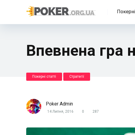
Покерні
Впевнена гра н
Покерні статті
Стратегії
Poker Admin
14 Липня, 2016
0
287