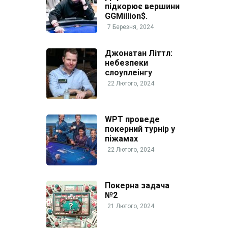
підкорює вершини
GGMillion$.
7 Березня, 2024
Джонатан Літтл:
небезпеки
слоуплеінгу
22 Лютого, 2024
WPT проведе
покерний турнір у
піжамах
22 Лютого, 2024
Покерна задача
№2
21 Лютого, 2024