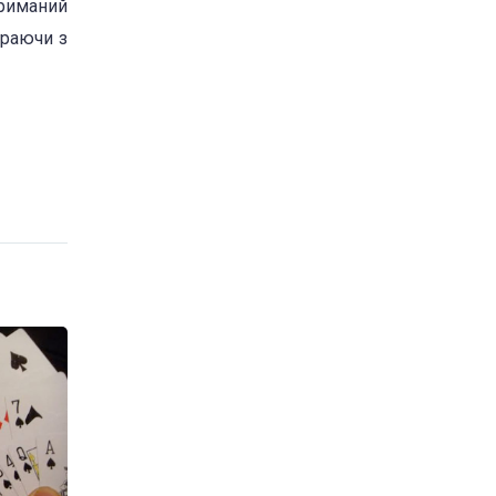
триманий
граючи з