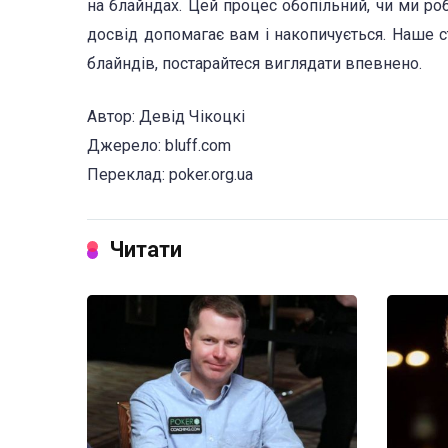
на блайндах. Цей процес обопільний, чи ми ро
досвід допомагає вам і накопичується. Наше с
блайндів, постарайтеся виглядати впевнено.
Автор: Девід Чікоцкі
Джерело: bluff.com
Переклад: poker.org.ua
Читати