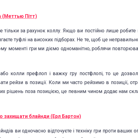
а (Меттью Пітт)
 тільки за рахунок коллу. Якщо ви постійно лише робите 
гаєте туфлі на високих підборах. Не те, щоб це неправильно
му моменті гри ми діємо одноманітно, роблячи повторювані
 або колли префлоп і важку гру постфлопі, то це дозво
вати рейзи в позиції. Коли ми часто рейзимо в позиції, о
них рішень поза позицією, це певним чином додає нам скла
о захищати блайнди (Ерл Бартон)
йндів ви одночасно відточуєте і техніку гри проти ваших о