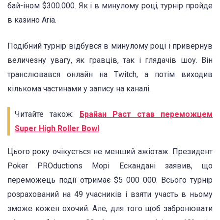
бай-іном $300.000. Як і в минулому році, турнір пройде
в казино Aria.
Подібний турнір відбувся в минулому році і привернув
величезну увагу, як гравців, так і глядачів шоу. Він
транслювався онлайн на Twitch, а потім виходив
кількома частинами у запису на каналі.
Читайте також:
Брайан Раст став переможцем
Super High Roller Bowl
Цього року очікується не менший ажіотаж. Президент
Poker PROductions Морі Ескандані заявив, що
переможець події отримає $5 000 000. Всього турнір
розрахований на 49 учасників і взяти участь в ньому
зможе кожен охочий. Але, для того щоб забронювати