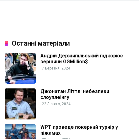
Останні матеріали
Андрій Держипільський підкорює
вершини GGMillion$.
7 Березня, 2024
Джонатан Літтл: небезпеки
слоуплеінгу
22 Лютого, 2024
WPT проведе покерний турнір у
піжамах