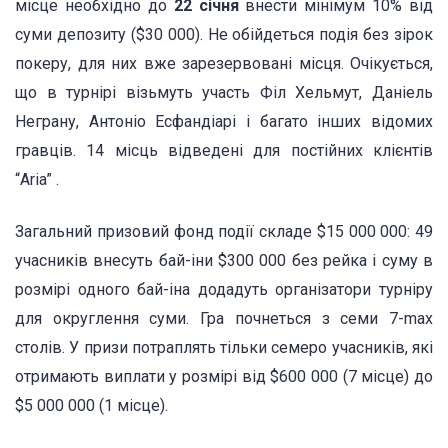
місце необхідно до
22 січня
внести мінімум 10% від
суми депозиту ($30 000). Не обійдеться подія без зірок
покеру, для них вже зарезервовані місця. Очікується,
що в турнірі візьмуть участь Філ Хельмут, Даніель
Неграну, Антоніо Есфандіарі і багато інших відомих
гравців. 14 місць відведені для постійних клієнтів
“Aria” .
Загальний призовий фонд події складе $15 000 000: 49
учасників внесуть бай-іни $300 000 без рейка і суму в
розмірі одного бай-іна додадуть організатори турніру
для округлення суми. Гра почнеться з семи 7-max
столів. У призи потраплять тільки семеро учасників, які
отримають виплати у розмірі від $600 000 (7 місце) до
$5 000 000 (1 місце).