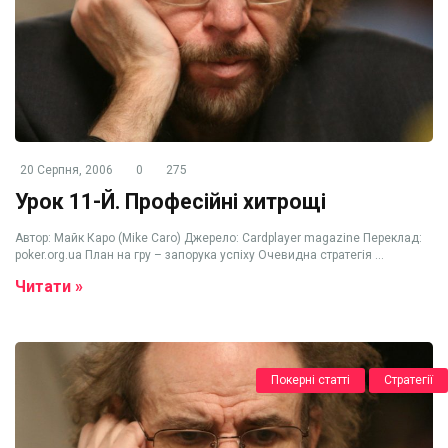
20 Серпня, 2006
0
275
Урок 11-Й. Професійні хитрощі
Автор: Майк Каро (Mike Caro) Джерело: Cardplayer magazine Переклад:
poker.org.ua План на гру – запорука успіху Очевидна стратегія ...
Читати »
Покерні статті
Стратегії