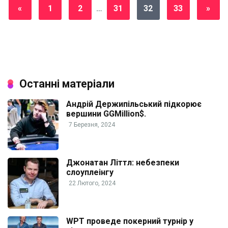
«
1
2
…
31
32
33
»
Останні матеріали
Андрій Держипільський підкорює
вершини GGMillion$.
7 Березня, 2024
Джонатан Літтл: небезпеки
слоуплеінгу
22 Лютого, 2024
WPT проведе покерний турнір у