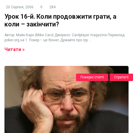
20 Серпня, 2006
0
284
Урок 16-й. Коли продовжити грати, а
коли – закінчити?
Автор: Майк Каро (Mike Caro) Джерело: Cardplayer magazine Переклад:
poker.org.ua 1. Покер – це бізнес Думайте про гру ...
Читати »
Покерні статті
Стратегії