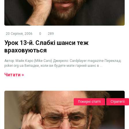
20 Серпня, 2006
0
289
Урок 13-й. Слабкі шанси теж
враховуються
Автор: Майк Каро (Mike Caro) Джерело: Cardplayer magazine Переклад:
poker.org.ua Випадки, коли ви будете мати гарний шанс в ...
Читати »
Покерні статті
Стратегії