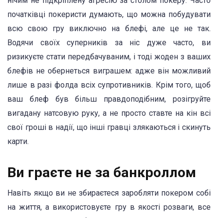
нічим не підкріплену агресію за столом покеру. Часто
початківці покеристи думають, що можна побудувати
всю свою гру виключно на блефі, але це не так.
Водячи своїх суперників за ніс дуже часто, ви
ризикуєте стати передбачуваним, і тоді жоден з ваших
блефів не обернеться виграшем: адже він можливий
лише в разі фолда всіх супротивників. Крім того, щоб
ваш блеф був більш правдоподібним, розігруйте
вигадану натсовую руку, а не просто ставте на кін всі
свої гроші в надії, що інші гравці злякаються і скинуть
карти.
Ви граєте не за банкроллом
Навіть якщо ви не збираєтеся заробляти покером собі
на життя, а використовуєте гру в якості розваги, все