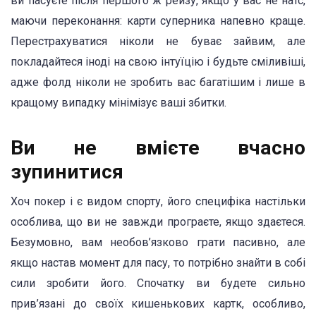
ви пасуєте після першого ж рейзу, якщо у вас не натс,
маючи переконання: карти суперника напевно краще.
Перестрахуватися ніколи не буває зайвим, але
покладайтеся іноді на свою інтуїцію і будьте сміливіші,
адже фолд ніколи не зробить вас багатішим і лише в
кращому випадку мінімізує ваші збитки.
Ви не вмієте вчасно
зупинитися
Хоч покер і є видом спорту, його специфіка настільки
особлива, що ви не завжди програєте, якщо здаєтеся.
Безумовно, вам необов’язково грати пасивно, але
якщо настав момент для пасу, то потрібно знайти в собі
сили зробити його. Спочатку ви будете сильно
прив’язані до своїх кишенькових картк, особливо,