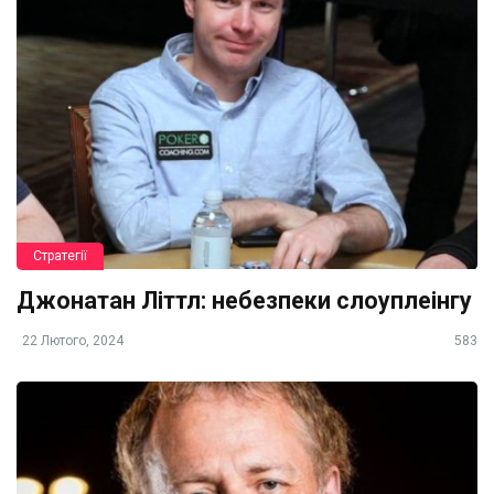
Стратегії
Джонатан Літтл: небезпеки слоуплеінгу
22 Лютого, 2024
583