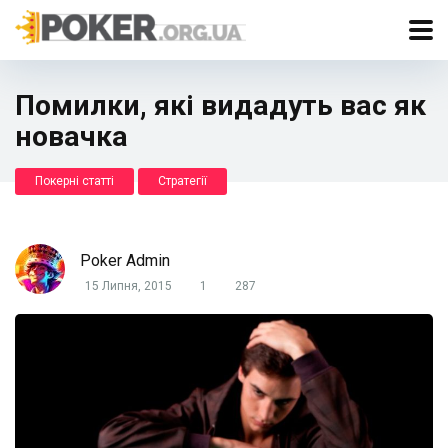
Помилки, які видадуть вас як
новачка
Покерні статті
Стратегії
Poker Admin
15 Липня, 2015
1
287