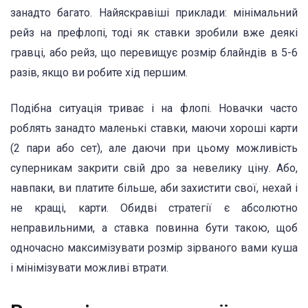
занадто багато. Найяскравіші приклади: мінімальний
рейз на префлопі, тоді як ставки зробили вже деякі
гравці, або рейз, що перевищує розмір блайндів в 5-6
разів, якщо ви робите хід першим.
Подібна ситуація триває і на флопі. Новачки часто
роблять занадто маленькі ставки, маючи хороші карти
(2 пари або сет), але даючи при цьому можливість
суперникам закрити свій дро за невелику ціну. Або,
навпаки, ви платите більше, аби захистити свої, нехай і
не кращі, карти. Обидві стратегії є абсолютно
неправильними, а ставка повинна бути такою, щоб
одночасно максимізувати розмір зірваного вами куша
і мінімізувати можливі втрати.