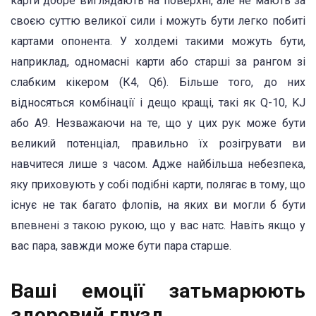
карти добре виглядають на поверхні, але не мають за
своєю суттю великої сили і можуть бути легко побиті
картами опонента. У холдемі такими можуть бути,
наприклад, одномасні карти або старші за рангом зі
слабким кікером (К4, Q6). Більше того, до них
відносяться комбінації і дещо кращі, такі як Q-10, KJ
або А9. Незважаючи на те, що у цих рук може бути
великий потенціал, правильно їх розігрувати ви
навчитеся лише з часом. Адже найбільша небезпека,
яку приховують у собі подібні карти, полягає в тому, що
існує не так багато флопів, на яких ви могли б бути
впевнені з такою рукою, що у вас натс. Навіть якщо у
вас пара, завжди може бути пара старше.
Ваші емоції затьмарюють
здоровий глузд