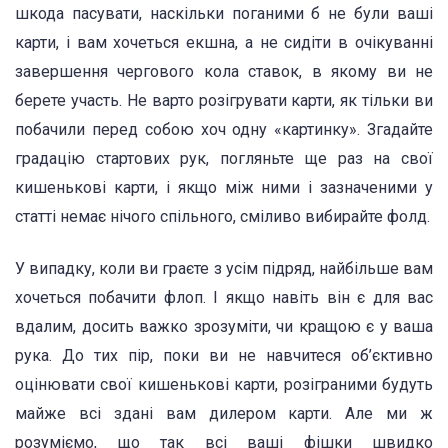
шкода пасувати, наскільки поганими б не були ваші
карти, і вам хочеться екшна, а не сидіти в очікуванні
завершення чергового кола ставок, в якому ви не
берете участь. Не варто розігрувати карти, як тільки ви
побачили перед собою хоч одну «картинку». Згадайте
градацію стартових рук, погляньте ще раз на свої
кишенькові карти, і якщо між ними і зазначеними у
статті немає нічого спільного, сміливо вибирайте фолд.
У випадку, коли ви граєте з усім підряд, найбільше вам
хочеться побачити флоп. І якщо навіть він є для вас
вдалим, досить важко зрозуміти, чи кращою є у ваша
рука. До тих пір, поки ви не навчитеся об’єктивно
оцінювати свої кишенькові карти, розіграними будуть
майже всі здані вам дилером карти. Але ми ж
розуміємо, що так всі ваші фішки швидко