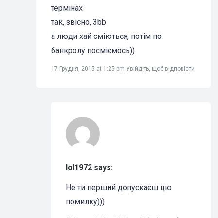
термінах
так, звісно, 3bb
а люди хай сміються, потім по
банкролу посміємось))
17 Грудня, 2015 at 1:25 pm
Увійдіть, щоб відповісти
lol1972 says:
Не ти перший допускаєш цю
помилку)))