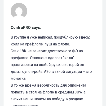
ContraPRO says:
В группе я уже написал, продублирую здесь:
колл на префлопе, пуш на флопе.
Стек 18К не генерит достаточного ФЭ на
префлопе. Оппонент сделает “колл”
практически на любой руке, с которой он
делал оупен-рейз. А8о в такой ситуации – это
монетка.
В то же время вероятность для оппонента
попасть в стол на флопе в среднем 30%, а
значит наши шансы на победу в раздаче
увеличиваются.