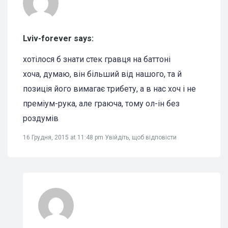
Lviv-forever says:
хотілося б знати стек гравця на баттоні
хоча, думаю, він більший від нашого, та й
позиція його вимагає трибету, а в нас хоч і не
преміум-рука, але граюча, тому ол-ін без
роздумів
16 Грудня, 2015 at 11:48 pm
Увійдіть, щоб відповісти