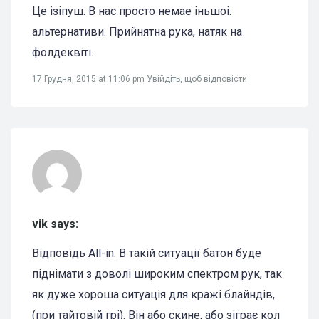
Це iзiпуш. В нас просто немае iньшоi.
альтернативи. Прийнятна рука, натяк на
фолдеквiтi.
17 Грудня, 2015 at 11:06 pm
Увійдіть, щоб відповісти
vik says:
Відповідь All-in. В такій ситуації батон буде
піднімати з доволі широким спектром рук, так
як дуже хороша ситуація для кражі блайндів,
(при тайтовій грі). Він або скине, або зіграє кол