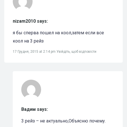
nizam2010 says:
я бы сперва пошел на коол,затем если все
коол на 3 рейз
17 Грудня, 2015 at 2:14 pm
Увійдіть, щоб відповісти
Вадим says:
3 рейз – не актуально,Объясню почему.