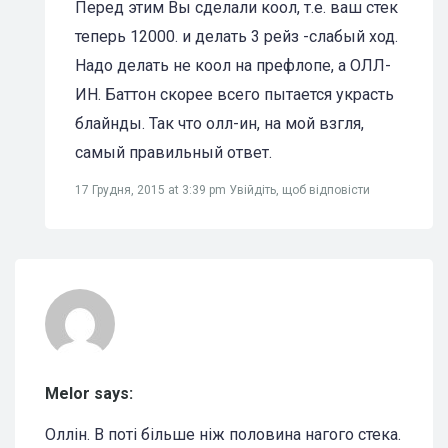
Перед этим Вы сделали коол, т.е. ваш стек
теперь 12000. и делать 3 рейз -слабый ход.
Надо делать не коол на префлопе, а ОЛЛ-
ИН. Баттон скорее всего пытается украсть
блайнды. Так что олл-ин, на мой взгля,
самый правильный ответ.
17 Грудня, 2015 at 3:39 pm
Увійдіть, щоб відповісти
Melor says:
Оллiн. В потi бiльше нiж половина нагого стека.