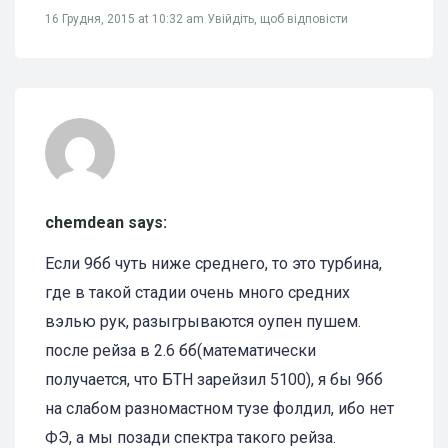
16 Грудня, 2015 at 10:32 am
Увійдіть, щоб відповісти
chemdean says:
Если 9бб чуть ниже среднего, то это турбина,
где в такой стадии очень много средних
вэлью рук, разыгрываются оупен пушем.
после рейза в 2.6 бб(математически
получается, что БТН зарейзил 5100), я бы 9бб
на слабом разномастном тузе фолдил, ибо нет
ФЭ, а мы позади спектра такого рейза.