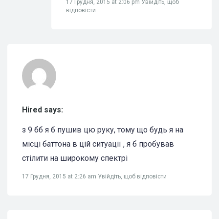
17 Грудня, 2015 at 2:06 pm
Увійдіть, щоб
відповісти
Hired says:
з 9 бб я б пушив цю руку, тому що будь я на
місці баттона в цій ситуації , я б пробував
стілити на широкому спектрі
17 Грудня, 2015 at 2:26 am
Увійдіть, щоб відповісти