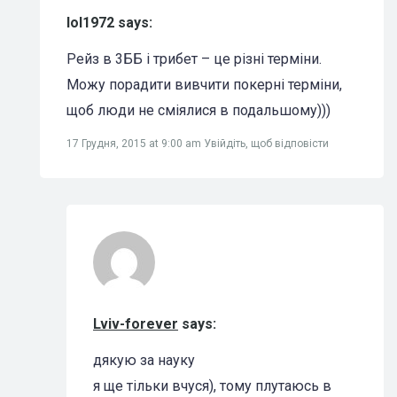
lol1972 says:
Рейз в 3ББ і трибет – це різні терміни.
Можу порадити вивчити покерні терміни,
щоб люди не сміялися в подальшому)))
17 Грудня, 2015 at 9:00 am
Увійдіть, щоб відповісти
Lviv-forever
says:
дякую за науку
я ще тільки вчуся), тому плутаюсь в