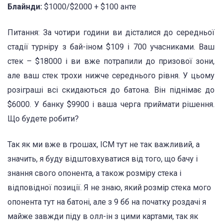
Блайнди:
$1000/$2000 + $100 анте
Питання: За чотири години ви дісталися до середньої
стадії турніру з бай-іном $109 і 700 учасниками. Ваш
стек – $18000 і ви вже потрапили до призової зони,
але ваш стек трохи нижче середнього рівня. У цьому
розіграші всі скидаються до батона. Він піднімає до
$6000. У банку $9900 і ваша черга приймати рішення.
Що будете робити?
Так як ми вже в грошах, ICM тут не так важливий, а
значить, я буду відштовхуватися від того, що бачу і
знання свого опонента, а також розміру стека і
відповідної позиції. Я не знаю, який розмір стека мого
опонента тут на батоні, але з 9 бб на початку роздачі я
майже завжди піду в олл-ін з цими картами, так як