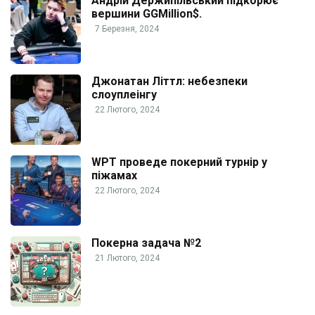
Андрій Держипільський підкорює
вершини GGMillion$.
7 Березня, 2024
Джонатан Літтл: небезпеки
слоуплеінгу
22 Лютого, 2024
WPT проведе покерний турнір у
піжамах
22 Лютого, 2024
Покерна задача №2
21 Лютого, 2024