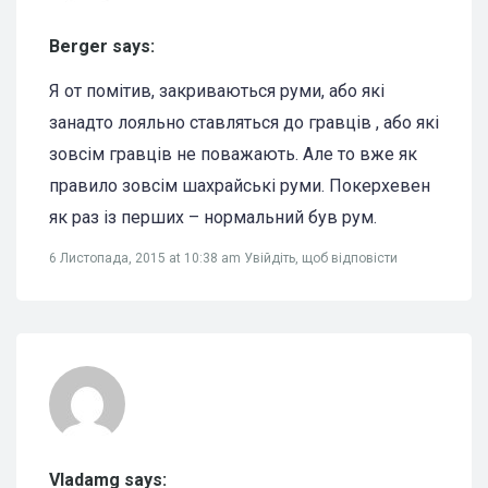
Berger says:
Я от помітив, закриваються руми, або які
занадто лояльно ставляться до гравців , або які
зовсім гравців не поважають. Але то вже як
правило зовсім шахрайські руми. Покерхевен
як раз із перших – нормальний був рум.
6 Листопада, 2015 at 10:38 am
Увійдіть, щоб відповісти
Vladamg says: