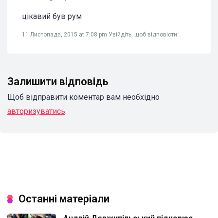
цікавий був рум
11 Листопада, 2015 at 7:08 pm
Увійдіть, щоб відповісти
Залишити відповідь
Щоб відправити коментар вам необхідно
авторизуватись
.
Останні матеріали