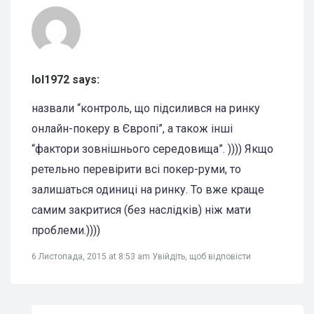
lol1972 says:
назвали “контроль, що підсилився на ринку
онлайн-покеру в Європі”, а також інші
“фактори зовнішнього середовища”. )))) Якщо
ретельно перевірити всі покер-руми, то
залишаться одиниці на ринку. То вже краще
самим закритися (без наслідків) ніж мати
проблеми.))))
6 Листопада, 2015 at 8:53 am
Увійдіть, щоб відповісти