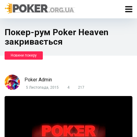
Покер-рум Poker Heaven
закривається
Новини покеру
Poker Admin
5 Листопада, 2015
4
217