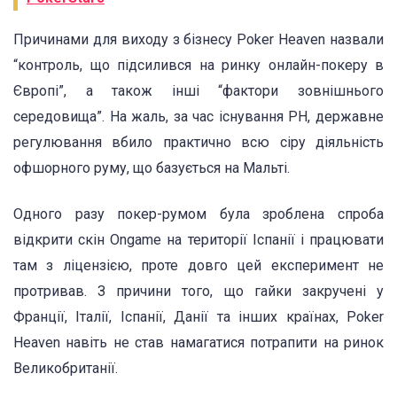
Причинами для виходу з бізнесу Poker Heaven назвали
“контроль, що підсилився на ринку онлайн-покеру в
Європі”, а також інші “фактори зовнішнього
середовища”. На жаль, за час існування PH, державне
регулювання вбило практично всю сіру діяльність
офшорного руму, що базується на Мальті.
Одного разу покер-румом була зроблена спроба
відкрити скін Ongame на території Іспанії і працювати
там з ліцензією, проте довго цей експеримент не
протривав. З причини того, що гайки закручені у
Франції, Італії, Іспанії, Данії та інших країнах, Poker
Heaven навіть не став намагатися потрапити на ринок
Великобританії.