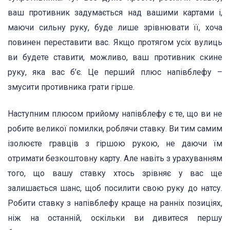
ваш противник задумається над вашими картами і,
маючи сильну руку, буде лише зрівнювати її, хоча
повинен переставити вас. Якщо протягом усіх вулиць
ви будете ставити, можливо, ваш противник скине
руку, яка вас б’є. Це перший плюс напівблефу –
змусити противника грати гірше.
Наступним плюсом прийому напівблефу є те, що ви не
робите великої помилки, роблячи ставку. Ви тим самим
ізолюєте гравців з гіршою рукою, не даючи їм
отримати безкоштовну карту. Але навіть з урахуванням
того, що вашу ставку хтось зрівняє у вас ще
залишається шанс, щоб посилити свою руку до натсу.
Робити ставку з напівблефу краще на ранніх позиціях,
ніж на останній, оскільки ви дивитеся першу