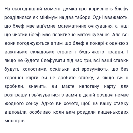
На сьогоднішній момент думка про корисність блефу
розділилася як мінімум на два табори. Одні вважають,
що блеф має від’ємне математичне очікування, а інші
що чистий блеф має позитивне маточікування. Але всі
вони погоджуються з тим, що блеф в покері є однією з
важливих складових стратегії будь-якого гравця. І
якщо не будете блефувати під час гри, всі ваші ставки
будуть холостими, оскільки всі зрозуміють, що без
хорошої карти ви не зробите ставку, а якщо ви її
зробили, значить, ви маєте непогану карту для
розіграшу і зв’язуватися з вами в даній роздачі немає
жодного сенсу. Адже ви хочете, щоб на вашу ставку
відповіли, особливо коли вам роздали кишенькових
монстрів.