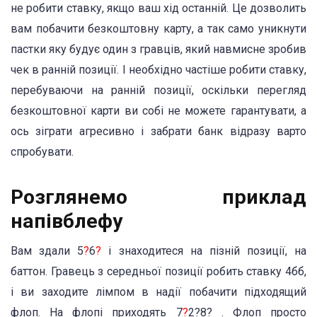
не робити ставку, якщо ваш хід останній. Це дозволить
вам побачити безкоштовну карту, а так само уникнути
пастки яку будує один з гравців, який навмисне зробив
чек в ранній позиції. І необхідно частіше робити ставку,
перебуваючи на ранній позиції, оскільки перегляд
безкоштовної карти ви собі не можете гарантувати, а
ось зіграти агресивно і забрати банк відразу варто
спробувати.
Розглянемо приклад
напівблефу
Вам здали 5
?
6
?
і знаходитеся на пізній позиції, на
баттон. Гравець з середньої позиції робить ставку 4бб,
і ви заходите лімпом в надії побачити підходящий
флоп. На флопі приходять 7
?
2?8? . Флоп просто