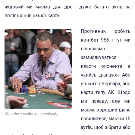
чудовий ми маємо два дро і дуже багато аутів на
поліпшення нашої карти.
Противник робить
контбет 9бб і тут ми
починаємо
замислюватися і
класти опонента в
якийсь діапазон. Або
у нього оверпара, або
карти типу АК. Щодо
ми позаду, але ми
маємо хороший шанс
Філ Айві – майстер напівблефу
посилитися, маючи 15
аутів, щоб зібрати або