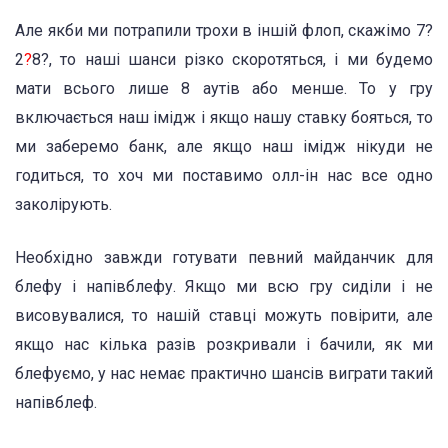
Але якби ми потрапили трохи в іншій флоп, скажімо 7?
2
?
8?, то наші шанси різко скоротяться, і ми будемо
мати всього лише 8 аутів або менше. То у гру
включається наш імідж і якщо нашу ставку бояться, то
ми заберемо банк, але якщо наш імідж нікуди не
годиться, то хоч ми поставимо олл-ін нас все одно
заколірують.
Необхідно завжди готувати певний майданчик для
блефу і напівблефу. Якщо ми всю гру сиділи і не
висовувалися, то нашій ставці можуть повірити, але
якщо нас кілька разів розкривали і бачили, як ми
блефуємо, у нас немає практично шансів виграти такий
напівблеф.