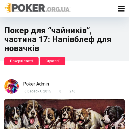
Покер для “чайників”,
частина 17: Напівблеф для
новачків
Покерні статті
Стратегії
Poker Admin
6 Вересня, 2015
0
240