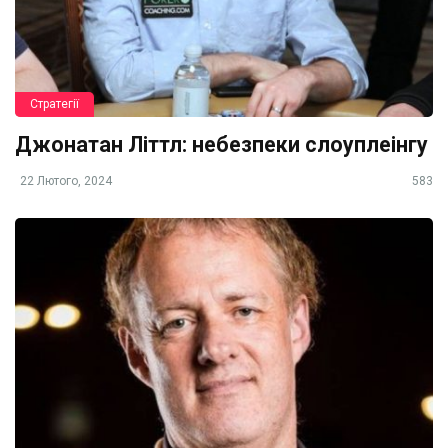
Стратегії
Джонатан Літтл: небезпеки слоуплеінгу
22 Лютого, 2024
583