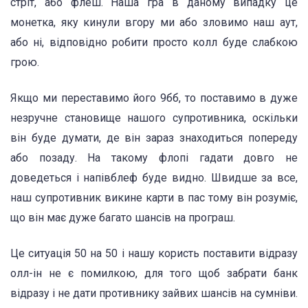
стріт, або флеш. Наша гра в даному випадку це
монетка, яку кинули вгору ми або зловимо наш аут,
або ні, відповідно робити просто колл буде слабкою
грою.
Якщо ми переставимо його 9бб, то поставимо в дуже
незручне становище нашого супротивника, оскільки
він буде думати, де він зараз знаходиться попереду
або позаду. На такому флопі гадати довго не
доведеться і напівблеф буде видно. Швидше за все,
наш супротивник викине карти в пас тому він розуміє,
що він має дуже багато шансів на програш.
Це ситуація 50 на 50 і нашу користь поставити відразу
олл-ін не є помилкою, для того щоб забрати банк
відразу і не дати противнику зайвих шансів на сумніви.