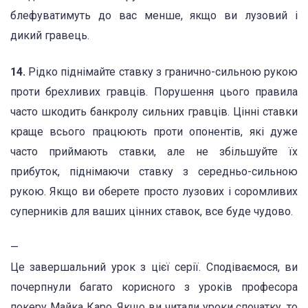
блефуватимуть до вас менше, якщо ви лузовий і
дикий гравець.
14.
Рідко піднімайте ставку з гранично-сильною рукою
проти брехливих гравців. Порушення цього правила
часто шкодить банкролу сильних гравців. Цінні ставки
краще всього працюють проти опонентів, які дуже
часто приймають ставки, але не збільшуйте їх
прибуток, піднімаючи ставку з середньо-сильною
рукою. Якщо ви оберете просто лузових і соромливих
суперників для ваших цінних ставок, все буде чудово.
—
Це завершальний урок з цієї серії. Сподіваємося, ви
почерпнули багато корисного з уроків професора
покеру Майка Каро. Якщо ви читали уроки спочатку, то