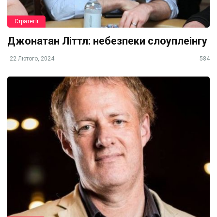
Стратегії
Джонатан Літтл: небезпеки слоуплеінгу
22 Лютого, 2024
584