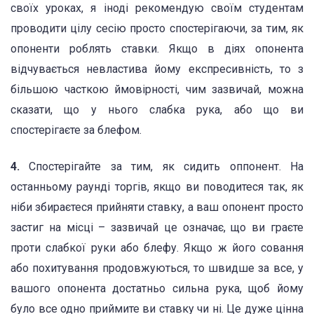
своїх уроках, я іноді рекомендую своїм студентам
проводити цілу сесію просто спостерігаючи, за тим, як
опоненти роблять ставки. Якщо в діях опонента
відчувається невластива йому експресивність, то з
більшою часткою ймовірності, чим зазвичай, можна
сказати, що у нього слабка рука, або що ви
спостерігаєте за блефом.
4.
Спостерігайте за тим, як сидить оппонент. На
останньому раунді торгів, якщо ви поводитеся так, як
ніби збираєтеся прийняти ставку, а ваш опонент просто
застиг на місці – зазвичай це означає, що ви граєте
проти слабкої руки або блефу. Якщо ж його совання
або похитування продовжуються, то швидше за все, у
вашого опонента достатньо сильна рука, щоб йому
було все одно приймите ви ставку чи ні. Це дуже цінна