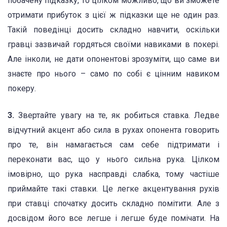
побачену підказку, то цілком можливо, що ви зможете
отримати прибуток з цієї ж підказки ще не один раз.
Такій поведінці досить складно навчити, оскільки
гравці зазвичай гордяться своїми навиками в покері.
Але інколи, не дати опонентові зрозуміти, що саме ви
знаєте про нього – само по собі є цінним навиком
покеру.
3.
Звертайте увагу на те, як робиться ставка. Ледве
відчутний акцент або сила в рухах опонента говорить
про те, він намагається сам себе підтримати і
переконати вас, що у нього сильна рука. Цілком
імовірно, що рука насправді слабка, тому частіше
приймайте такі ставки. Це легке акцентування рухів
при ставці спочатку досить складно помітити. Але з
досвідом його все легше і легше буде помічати. На