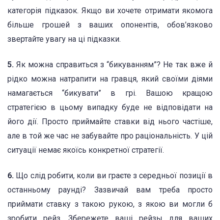
категорія підказок. Якщо ви хочете отримати якомога
більше грошей з ваших опонентів, обов’язково
звертайте увагу на ці підказки.
5.
Як можна справиться з “бикуванням”? Не так вже й
рідко можна натрапити на гравця, який своїми діями
намагається “бикувати” в грі. Вашою кращою
стратегією в цьому випадку буде не відповідати на
його дії. Просто приймайте ставки від нього частіше,
але в той же час не забувайте про раціональність. У цій
ситуації немає якоїсь конкретної стратегії.
6.
Що слід робити, коли ви граєте з середньої позиції в
останньому раунді? Зазвичай вам треба просто
приймати ставку з такою рукою, з якою ви могли б
зробити рейз. Збережете ваші рейзы для ваших