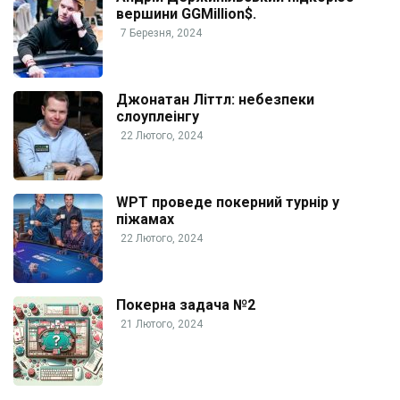
вершини GGMillion$.
7 Березня, 2024
Джонатан Літтл: небезпеки
слоуплеінгу
22 Лютого, 2024
WPT проведе покерний турнір у
піжамах
22 Лютого, 2024
Покерна задача №2
21 Лютого, 2024