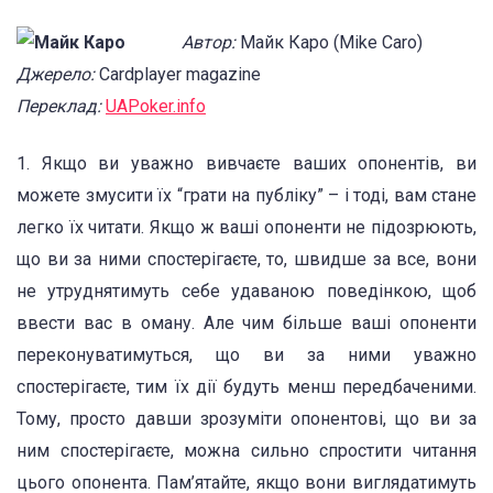
Автор:
Майк Каро (Mike Caro)
Джерело:
Cardplayer magazine
Переклад:
UAPoker.info
1. Якщо ви уважно вивчаєте ваших опонентів, ви
можете змусити їх “грати на публіку” – і тоді, вам стане
легко їх читати. Якщо ж ваші опоненти не підозрюють,
що ви за ними спостерігаєте, то, швидше за все, вони
не утруднятимуть себе удаваною поведінкою, щоб
ввести вас в оману. Але чим більше ваші опоненти
переконуватимуться, що ви за ними уважно
спостерігаєте, тим їх дії будуть менш передбаченими.
Тому, просто давши зрозуміти опонентові, що ви за
ним спостерігаєте, можна сильно спростити читання
цього опонента. Пам’ятайте, якщо вони виглядатимуть