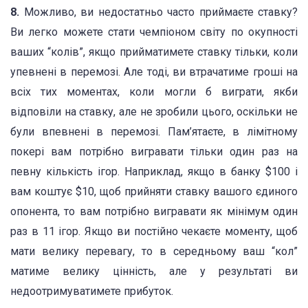
8.
Можливо, ви недостатньо часто приймаєте ставку?
Ви легко можете стати чемпіоном світу по окупності
ваших “колів”, якщо прийматимете ставку тільки, коли
упевнені в перемозі. Але тоді, ви втрачатиме гроші на
всіх тих моментах, коли могли б виграти, якби
відповіли на ставку, але не зробили цього, оскільки не
були впевнені в перемозі. Пам’ятаєте, в лімітному
покері вам потрібно вигравати тільки один раз на
певну кількість ігор. Наприклад, якщо в банку $100 і
вам коштує $10, щоб прийняти ставку вашого єдиного
опонента, то вам потрібно вигравати як мінімум один
раз в 11 ігор. Якщо ви постійно чекаєте моменту, щоб
мати велику перевагу, то в середньому ваш “кол”
матиме велику цінність, але у результаті ви
недоотримуватимете прибуток.