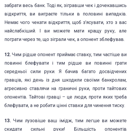
забрати весь банк. Тоді як, зігравши чек і дочекавшись
відкриття, ви виграєте тільки в половині випадків.
Немає чого чекати відкриття, щоб з’ясувати, хто з вас
найслабкіший. І ви можете мати кращу руку, але
пограти через те, що зіграли чек, а опонент зблефував.
12.
Чим рідше опонент приймає ставку, тим частіше ви
повинні блефувати і тим рідше ви повинні грати
середньої сили руки. Я бачив багато досвідчених
гравців, які день із дня шкодили своїми банкролам,
агресивно ставлячи на граничні руки, проти тайтових
опонентів. Тайтові гравці – це люди, проти яких треба
блефувати, а не робити цінні ставки для чинення тиску.
13.
Чим лузовіше ваш імідж, тим легше ви можете
скидати сильні руки! Більшість опонентів