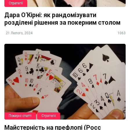
Стратегії
Дара О’Кірні: як рандомізувати
розділені рішення за покерним столом
21 Лютого, 2024
1063
Покерні статті
Стратегії
Майстерність на префлопі (Росс