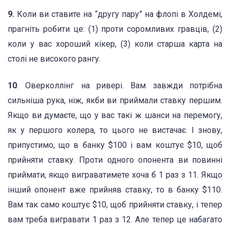
9.
Коли ви ставите на “другу пару” на флопі в Холдемі,
прагніть робити це: (1) проти соромливих гравців, (2)
коли у вас хороший кікер, (3) коли старша карта на
столі не високого рангу.
10
. Оверколлінг на ривері. Вам завжди потрібна
сильніша рука, ніж, якби ви приймали ставку першим.
Якщо ви думаєте, що у вас такі ж шанси на перемогу,
як у першого колера, то цього не вистачає. І знову,
припустимо, що в банку $100 і вам коштує $10, щоб
прийняти ставку. Проти одного опонента ви повинні
приймати, якщо виграватимете хоча б 1 раз з 11. Якщо
інший опонент вже прийняв ставку, то в банку $110.
Вам так само коштує $10, щоб прийняти ставку, і тепер
вам треба вигравати 1 раз з 12. Але тепер це набагато