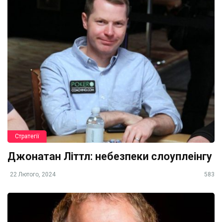
Стратегії
Джонатан Літтл: небезпеки слоуплеінгу
22 Лютого, 2024
583