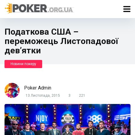
Податкова США –
переможець Листопадової
дев’ятки
Новини покеру
Poker Admin
13 Листопада, 2015
3
221