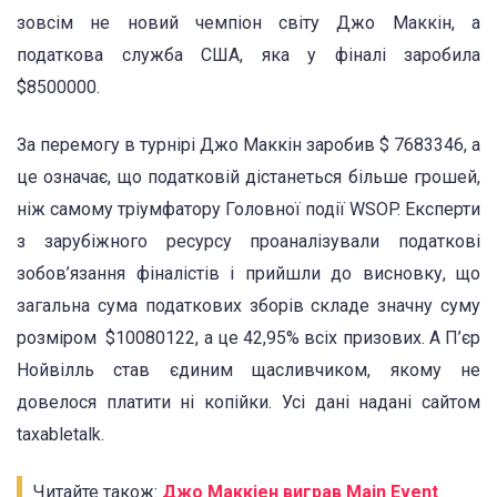
зовсім не новий чемпіон світу Джо Маккін, а
податкова служба США, яка у фіналі заробила
$8500000.
За перемогу в турнірі Джо Маккін заробив $ 7683346, а
це означає, що податковій дістанеться більше грошей,
ніж самому тріумфатору Головної події WSOP. Експерти
з зарубіжного ресурсу проаналізували податкові
зобов’язання фіналістів і прийшли до висновку, що
загальна сума податкових зборів складе значну суму
розміром $10080122, а це 42,95% всіх призових. А П’єр
Нойвілль став єдиним щасливчиком, якому не
довелося платити ні копійки. Усі дані надані сайтом
taxabletalk.
Читайте також:
Джо Маккіен виграв Main Event