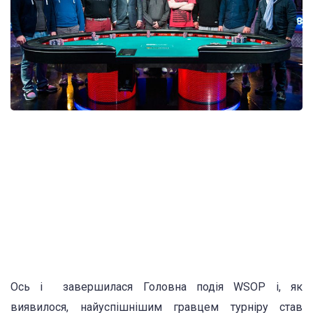
Ось і завершилася Головна подія WSOP і, як
виявилося, найуспішнішим гравцем турніру став