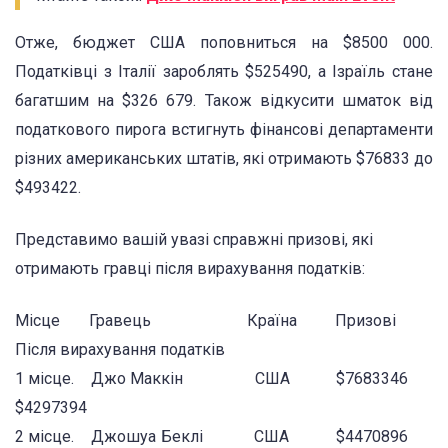
Отже, бюджет США поповниться на $8500 000.
Податківці з Італії зароблять $525490, а Ізраїль стане
багатшим на $326 679. Також відкусити шматок від
податкового пирога встигнуть фінансові департаменти
різних американських штатів, які отримають $76833 до
$493422.
Представимо вашій увазі справжні призові, які
отримають гравці після вирахування податків:
Місце Гравець Країна Призові
Після вирахування податків
1 місце. Джо Маккін США $7683346
$4297394
2 місце. Джошуа Беклі США $4470896