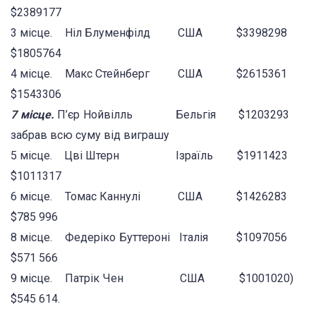
$2389177
3 місце. Ніл Блуменфілд США $3398298
$1805764
4 місце. Макс Стейнберг США $2615361
$1543306
7 місце.
П’єр Нойвілль Бельгія $1203293
забрав всю суму від виграшу
5 місце. Цві Штерн Ізраїль $1911423
$1011317
6 місце. Томас Каннулі США $1426283
$785 996
8 місце. Федеріко Буттероні Італія $1097056
$571 566
9 місце. Патрік Чен США $1001020)
$545 614.