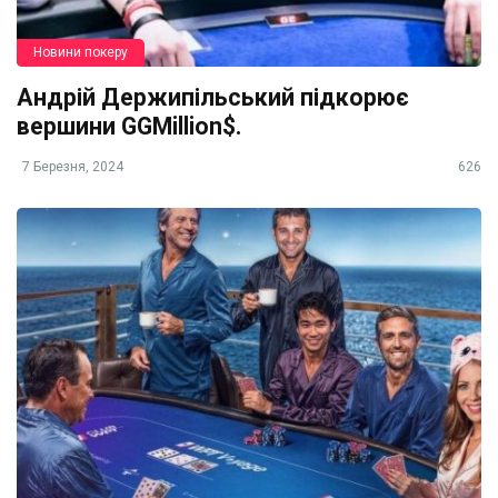
Новини покеру
Андрій Держипільський підкорює
вершини GGMillion$.
7 Березня, 2024
626