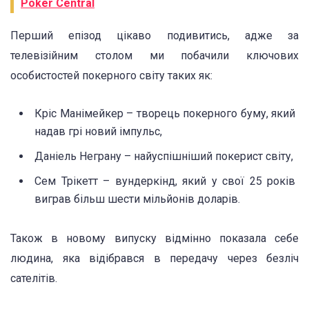
Poker Central
Перший епізод цікаво подивитись, адже за
телевізійним столом ми побачили ключових
особистостей покерного світу таких як:
Кріс Манімейкер – творець покерного буму, який
надав грі новий імпульс,
Даніель Неграну – найуспішніший покерист світу,
Сем Трікетт – вундеркінд, який у свої 25 років
виграв більш шести мільйонів доларів.
Також в новому випуску відмінно показала себе
людина, яка відібрався в передачу через безліч
сателітів.