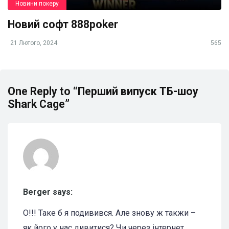
Новини покеру
Новий софт 888poker
21 Лютого, 2024
565
One Reply to “Перший випуск ТБ-шоу
Shark Cage”
Berger says:
О!!! Таке б я подивився. Але знову ж такжи –
як його у нас дивитися? Чи через інтернет