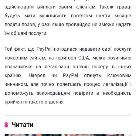
здійснювати виплати своїм клієнтам. Також гравці
будуть мати можливість протягом шести місяців
подати позов, у разі якщо провайдер не зможе надати
їм обіцяні послуги.
Той факт, що PayPal погодився надавати свої послуги
покерним сайтам, на території США, може позитивно
позначитися на легалізації онлайн покеру в інших
країнах. Навряд чи PayPal стануть ключовим
чинником, але точно полегшать процес легалізації і
допоможуть законодавцям повірити в необхідність
прийняття такого рішення.
Читати