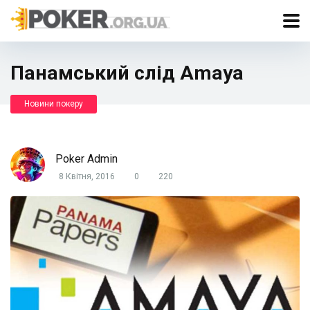
Панамський слід Amaya
Новини покеру
Poker Admin
8 Квітня, 2016
0
220