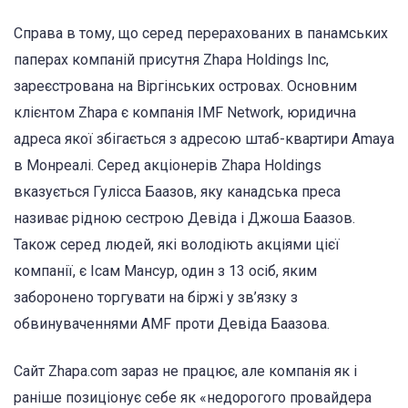
Справа в тому, що серед перерахованих в панамських
паперах компаній присутня Zhapa Holdings Inc,
зареєстрована на Віргінських островах. Основним
клієнтом Zhapa є компанія IMF Network, юридична
адреса якої збігається з адресою штаб-квартири Amaya
в Монреалі. Серед акціонерів Zhapa Holdings
вказується Гулісса Баазов, яку канадська преса
називає рідною сестрою Девіда і Джоша Баазов.
Також серед людей, які володіють акціями цієї
компанії, є Ісам Мансур, один з 13 осіб, яким
заборонено торгувати на біржі у зв’язку з
обвинуваченнями AMF проти Девіда Баазова.
Сайт Zhapa.com зараз не працює, але компанія як і
раніше позиціонує себе як «недорогого провайдера