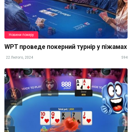
Новини покеру
WPT проведе покерний турнір у піжамах
22 Лютого, 2024
594