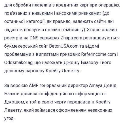
для обробки платежів з кредитних карт при операціях,
пов’язаних з низькими і високими ризиками» (до
останньої категорії, як правило, належать сайти, які
надають послуги з онлайн гемблингу). Згідно онлайн
реєстрів на DNS серверах Zhapa.com розташовуються
букмекерський сайт BetonUSA.com та відомі
проблемами з виплатами призових Referincome.com і
Oddsmaker.ag, що належать Джошу Баазову і його
діловому партнеру Крейгу Леветту.
За версією AMF генеральний директор Amaya Девід
Баазов ділився конфіденційною інформацією з
Джошом, а той в свою чергу передавав її Крейгу
Леветту, який займався оформленням незаконних
угод.