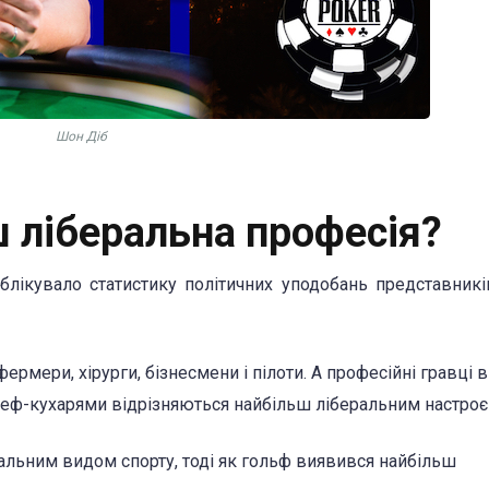
Шон Діб
ш ліберальна професія?
лікувало статистику політичних уподобань представникі
мери, хірурги, бізнесмени і пілоти. А професійні гравці 
шеф-кухарями відрізняються найбільш ліберальним настроє
ральним видом спорту, тоді як гольф виявився найбільш