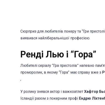
Сюрприз для любителів покеру та “Гри престолі
виявився найліберальнішої професією.
Ренді Лью і “Гора”
Любителі серіалу “Гра престолів” напевно пам’ят
проморолик, в якому “Гора” має справу вже з
Р
,
У ролику знявся актор і важкоатлет
Хафтор Бь
Ісландії разом з покерним профі
Ендрю Ліхтен