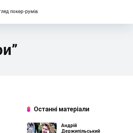
гляд покер-румів
ри”
Останні матеріали
Андрій
Держипільський