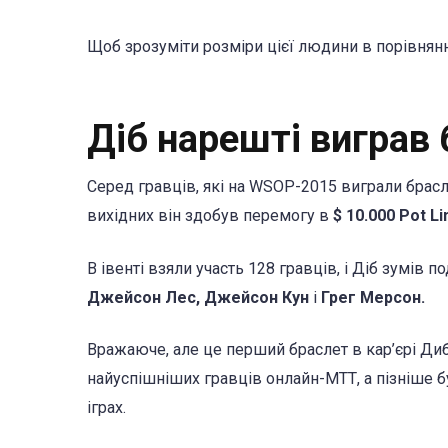
Щоб зрозуміти розміри цієї людини в порівнянні
Діб нарешті виграв
Серед гравців, які на WSOP-2015 виграли брасл
вихідних він здобув перемогу в
$ 10.000 Pot L
В івенті взяли участь 128 гравців, і Діб зумів 
Джейсон Лес, Джейсон Кун
і
Грег Мерсон.
Вражаюче, але це перший браслет в кар’єрі Диб
найуспішніших гравців онлайн-МТТ, а пізніше
іграх.