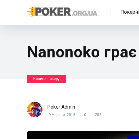
Покерні
Nanonoko грає 
Новини покеру
Poker Admin
9 Червня, 2015
0
253