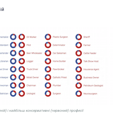
ій
ній) і найбільш консервативні (червоний) професії