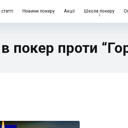
 статті
Новини покеру
Акції
Школа покеру
О
в покер проти “Го