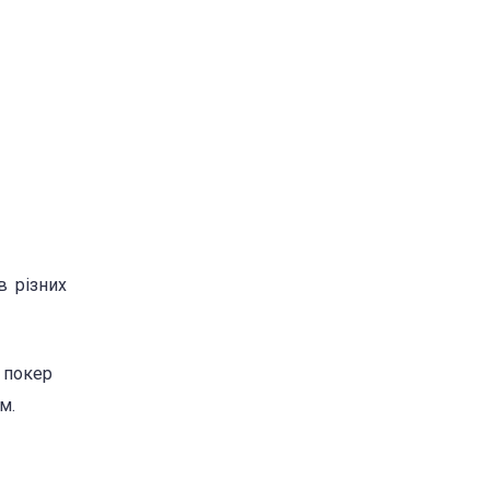
в різних
в покер
м.