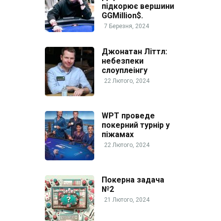
підкорює вершини
GGMillion$.
7 Березня, 2024
Джонатан Літтл:
небезпеки
слоуплеінгу
22 Лютого, 2024
WPT проведе
покерний турнір у
піжамах
22 Лютого, 2024
Покерна задача
№2
21 Лютого, 2024