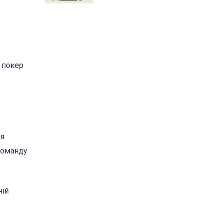
 покер
ся
 команду
ній