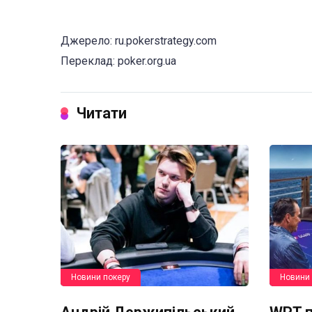
Джерело: ru.pokerstrategy.com
Переклад: poker.org.ua
Читати
Новини покеру
Новини 