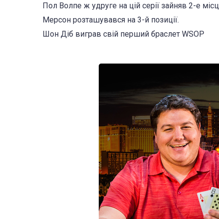
Пол Волпе ж удруге на цій серії зайняв 2-е мі
Мерсон розташувався на 3-й позиції.
Шон Діб виграв свій перший браслет WSOP