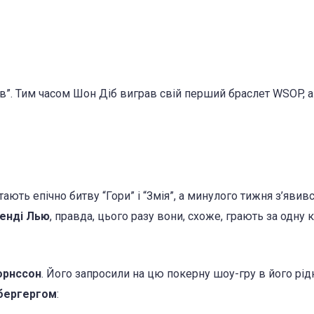
в”. Тим часом Шон Діб виграв свій перший браслет WSOP, а
ають епічно битву “Гори” і “Змія”, а минулого тижня з’явив
енді Лью
, правда, цього разу вони, схоже, грають за одну
орнссон
. Його запросили на цю покерну шоу-гру в його рід
бергергом
: