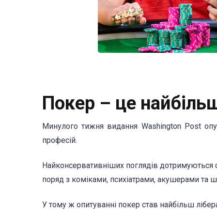
Покер – це найбіль
Минулого тижня видання Washington Post опуб
професій.
Найконсервативніших поглядів дотримуються фер
поряд з коміками, психіатрами, акушерами та 
У тому ж опитуванні покер став найбільш лібе