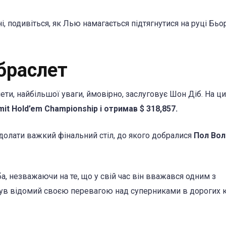
, подивіться, як Лью намагається підтягнутися на руці Бьо
 браслет
ети, найбільшої уваги, ймовірно, заслуговує Шон Діб. На ц
imit Hold’em Championship і отримав $ 318,857.
подолати важкий фінальний стіл, до якого добралися
Пол Вол
а, незважаючи на те, що у свій час він вважався одним з
 був відомий своєю перевагою над суперниками в дорогих 