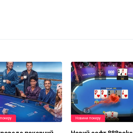
покеру
Новини покеру