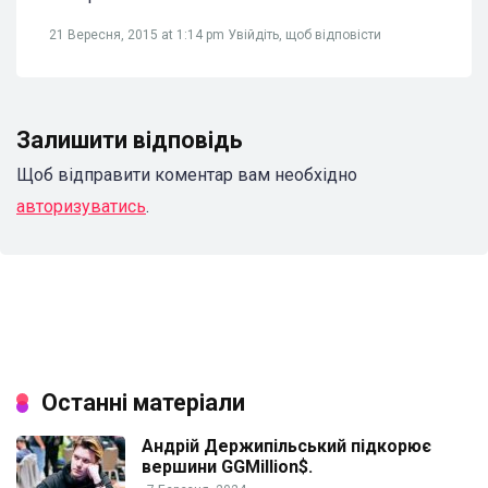
21 Вересня, 2015 at 1:14 pm
Увійдіть, щоб відповісти
Залишити відповідь
Щоб відправити коментар вам необхідно
авторизуватись
.
Останні матеріали
Андрій Держипільський підкорює
вершини GGMillion$.