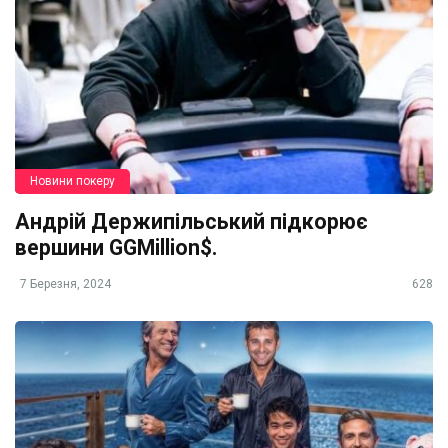
Новини покеру
Андрій Держипільський підкорює
вершини GGMillion$.
7 Березня, 2024
628