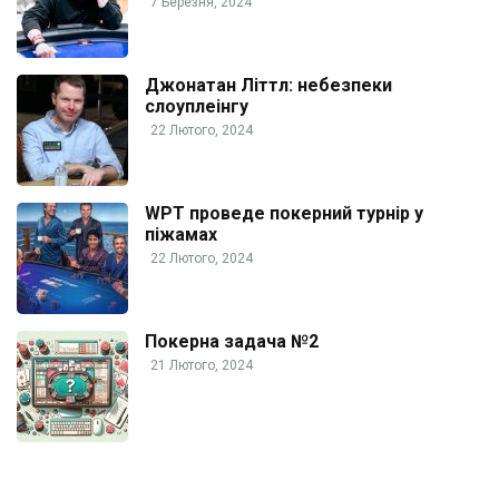
7 Березня, 2024
Джонатан Літтл: небезпеки
слоуплеінгу
22 Лютого, 2024
WPT проведе покерний турнір у
піжамах
22 Лютого, 2024
Покерна задача №2
21 Лютого, 2024