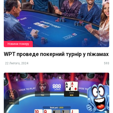
Новини покеру
WPT проведе покерний турнір у піжамах
22 Лютого, 2024
593