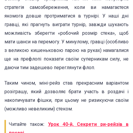
стратегія самозбереження, коли ви намагаєтеся
якомога довше протриматися в турнірі. У наші дні
гравці, які прагнуть виграти турнір, завжди шукають
можливість зберегти «робочий розмір стека», щоб
мати шанси на перемогу. У минулому, гравці (особливо
з великою кишеньковою парою на руках) намагалися
ще на префлопі показати своїм суперникам силу, не
даючи тим задешево переглянути флоп.
Таким чином, міні-рейз став прекрасним варіантом
розіграшу, який дозволяє брати участь в роздачі і
накопичувати фішки, при цьому не ризикуючи своїм
(можливо невеликим) стеком.
Читайте також:
Урок 40-й, Секрети ри-рейзів в
покері