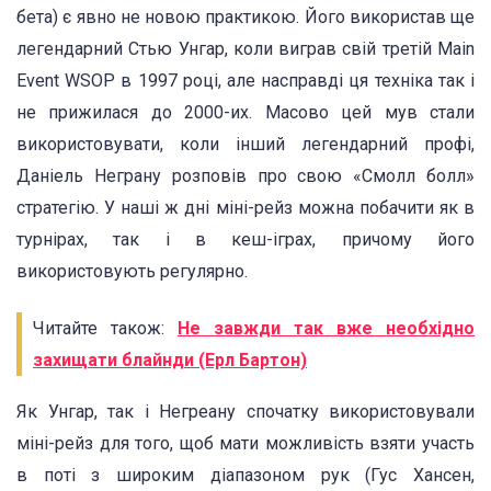
бета) є явно не новою практикою. Його використав ще
легендарний Стью Унгар, коли виграв свій третій Main
Event WSOP в 1997 році, але насправді ця техніка так і
не прижилася до 2000-их. Масово цей мув стали
використовувати, коли інший легендарний профі,
Даніель Неграну розповів про свою «Смолл болл»
стратегію. У наші ж дні міні-рейз можна побачити як в
турнірах, так і в кеш-іграх, причому його
використовують регулярно.
Читайте також:
Не завжди так вже необхідно
захищати блайнди (Ерл Бартон)
Як Унгар, так і Негреану спочатку використовували
міні-рейз для того, щоб мати можливість взяти участь
в поті з широким діапазоном рук (Гус Хансен,