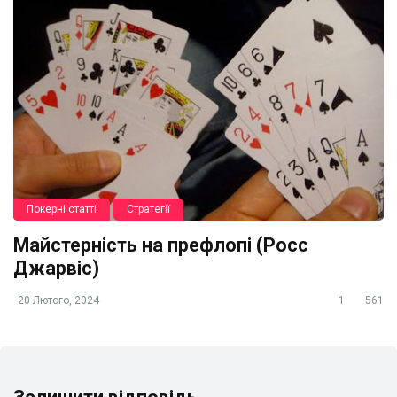
Покерні статті
Стратегії
Майстерність на префлопі (Росс
Джарвіс)
20 Лютого, 2024
1
561