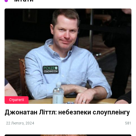
Стратегії
Джонатан Літтл: небезпеки слоуплеінгу
22 Лютого, 2024
581