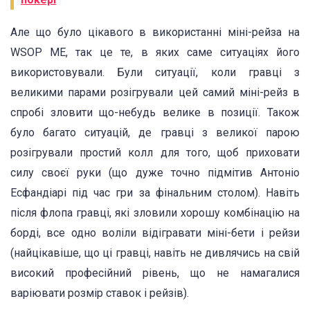
Але що було цікавого в використанні міні-рейза на
WSOP ME, так це те, в яких саме ситуаціях його
використовували. Були ситуації, коли гравці з
великими парами розігрували цей самий міні-рейз в
спробі зловити що-небудь велике в позиції. Також
було багато ситуацій, де гравці з великої парою
розігрували простий колл для того, щоб приховати
силу своєї руки (що дуже точно підмітив Антоніо
Есфандіарі під час гри за фінальним столом). Навіть
після флопа гравці, які зловили хорошу комбінацію на
борді, все одно воліли відігравати міні-бети і рейзи
(найцікавіше, що ці гравці, навіть не дивлячись на свій
високий професійний рівень, що не намагалися
варіювати розмір ставок і рейзів).