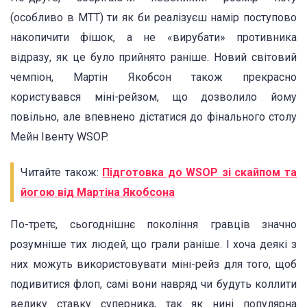
(особливо в МТТ) ти як би реалізуєш намір поступово
накопичити фішок, а не «вирубати» противника
відразу, як це було прийнято раніше. Новий світовий
чемпіон, Мартін Якобсон також прекрасно
користувався міні-рейзом, що дозволило йому
повільно, але впевнено дістатися до фінального столу
Мейн Івенту WSOP.
Читайте також:
Підготовка до WSOP зі скайпом та
йогою від Мартіна Якобсона
По-третє, сьогоднішнє покоління гравців значно
розумніше тих людей, що грали раніше. І хоча деякі з
них можуть використовувати міні-рейз для того, щоб
подивитися флоп, самі вони навряд чи будуть коллити
велику ставку суперника, так як нині популярна