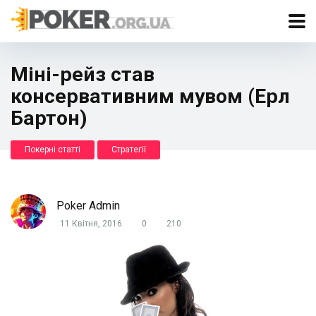
Міні-рейз став
консервативним мувом (Ерл
Бартон)
Покерні статті
Стратегії
Poker Admin
11 Квітня, 2016
0
210