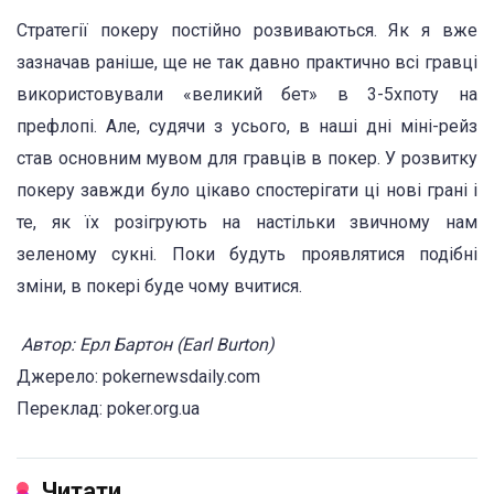
Стратегії покеру постійно розвиваються. Як я вже
зазначав раніше, ще не так давно практично всі гравці
використовували «великий бет» в 3-5хпоту на
префлопі. Але, судячи з усього, в наші дні міні-рейз
став основним мувом для гравців в покер. У розвитку
покеру завжди було цікаво спостерігати ці нові грані і
те, як їх розігрують на настільки звичному нам
зеленому сукні. Поки будуть проявлятися подібні
зміни, в покері буде чому вчитися.
Автор: Ерл Бартон (
Earl Burton)
Джерело: pokernewsdaily.com
Переклад: poker.org.ua
Читати