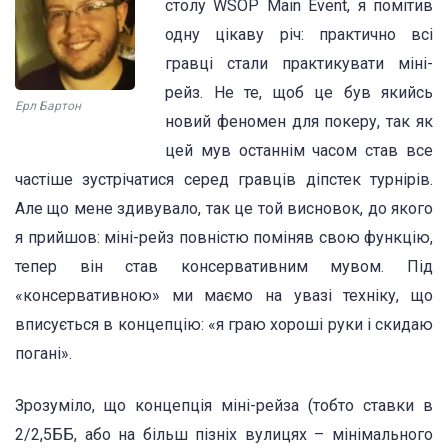
столу WSOP Main Event, я помітив
одну цікаву річ: практично всі
гравці стали практикувати міні-
рейз. Не те, щоб це був якийсь
Ерл Бартон
новий феномен для покеру, так як
цей мув останнім часом став все
частіше зустрічатися серед гравців діпстек турнірів.
Але що мене здивувало, так це той висновок, до якого
я прийшов: міні-рейз повністю поміняв свою функцію,
тепер він став консервативним мувом. Під
«консервативною» ми маємо на увазі техніку, що
вписується в концепцію: «я граю хороші руки і скидаю
погані».
Зрозуміло, що концепція міні-рейза (тобто ставки в
2/2,5ББ, або на більш пізніх вулицях – мінімального