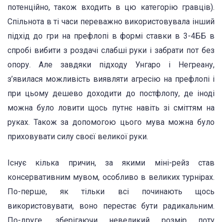
потенційно, також входить в цю категорію гравців).
Спільнота в ті часи переважно використовувала інший
підхід до гри на префлопі в формі ставки в 3-4ББ в
спробі вибити з роздачі слабші руки і забрати пот без
опору. Але завдяки підходу Унгаро і Негреану,
з’явилася можливість виявляти агресію на префлопі і
при цьому дешево доходити до постфлопу, де іноді
можна було ловити щось путнє навіть зі сміттям на
руках. Також за допомогою цього мува можна було
приховувати силу своєї великої руки.
Існує кілька причин, за якими міні-рейз став
консервативним мувом, особливо в великих турнірах.
По-перше, як тільки всі починають щось
використовувати, воно перестає бути радикальним.
По-друге, зберігаючи невеликий розмір поту