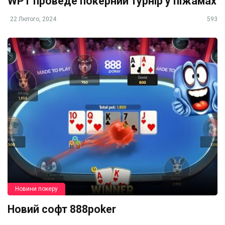
WPT проведе покерний турнір у піжамах
22 Лютого, 2024
593
Новини покеру
Новий софт 888poker