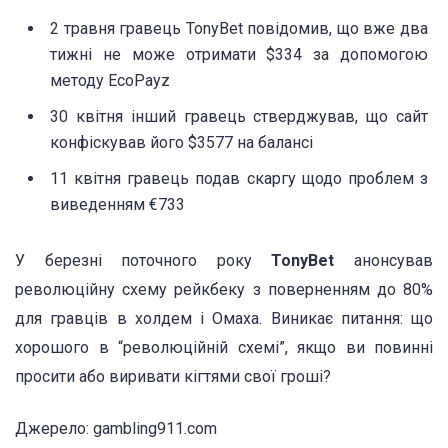
2 травня гравець TonyBet повідомив, що вже два
тижні не може отримати $334 за допомогою
методу EcoPayz
30 квітня інший гравець стверджував, що сайт
конфіскував його $3577 на балансі
11 квітня гравець подав скаргу щодо проблем з
виведенням €733
У березні поточного року
TonyBet
анонсував
революційну схему рейкбеку з поверненням до 80%
для гравців в холдем і Омаха. Виникає питання: що
хорошого в “революційній схемі”, якщо ви повинні
просити або виривати кігтями свої гроші?
Джерело: gambling911.com