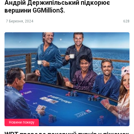
Андрій Держипільський підкорює
вершини GGMillion$.
7 Березня, 2024
628
Новини покеру