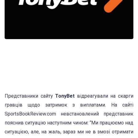
Представники сайту
TonyBet
відреагували на скарги
гравців щодо затримок з виплатами. На сайті
SportsBookReview.com невстановлений представник
пояснив ситуацію наступним чином: “Ми працюємо над
ситуацією, але, на жаль, зараз ми не в змозі отримати