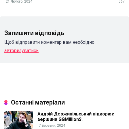
21 Лютого, 2024
567
Залишити відповідь
Щоб відправити коментар вам необхідно
авторизуватись
.
Останні матеріали
Андрій Держипільський підкорює
вершини GGMillion$.
7 Березня, 2024