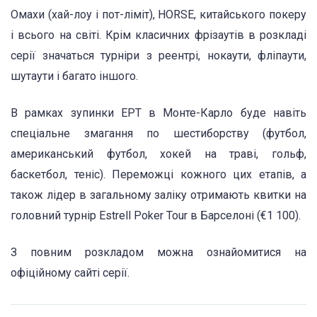
Омахи (хай-лоу і пот-ліміт), HORSE, китайського покеру
і всього на світі. Крім класичних фрізаутів в розкладі
серії значаться турніри з реентрі, нокаути, фліпаути,
шутаути і багато іншого.
В рамках зупинки ЕРТ в Монте-Карло буде навіть
спеціальне змагання по шестиборству (футбол,
американський футбол, хокей на траві, гольф,
баскетбол, теніс). Переможці кожного цих етапів, а
також лідер в загальному заліку отримають квитки на
головний турнір Estrell Poker Tour в Барселоні (€1 100).
З повним розкладом можна ознайомитися на
офіційному сайті серії.