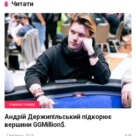
Читати
Новини покеру
Андрій Держипільський підкорює
вершини GGMillion$.
7 Березня, 2024
628