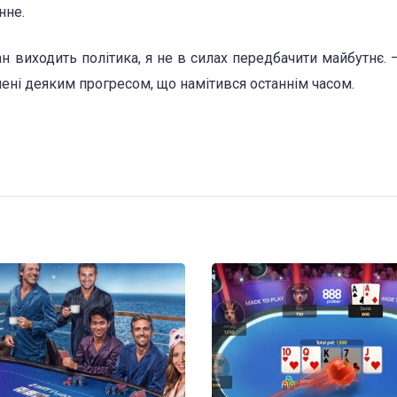
нне.
ан виходить політика, я не в силах передбачити майбутнє. 
ені деяким прогресом, що намітився останнім часом.