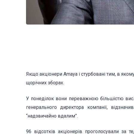
Якщо акціонери Amaya і стурбовані тим, в якому
щорічних зборах.
У понеділок вони переважною більшістю вис
генерального директора компанії, відзна
“надзвичайно вдалим”.
96 відсотків акціонерів проголосували за 