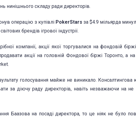
нь нинішнього складу ради директорів.
рнув операцію з купівлі
PokerStars
за $4.9 мільярда минуло
вітових брендів ігрової індустрії.
ібної компанії, акції якої торгувалися на фондовій біржі
родавати акції на головній Фондової біржі Торонто, а на
ket.
езультату голосування майже не виникало. Консалтингова 
ати за діючу раду директорів, навіть незважаючи на не
ння Баазова на посаді директора, то це ніяк не було пов