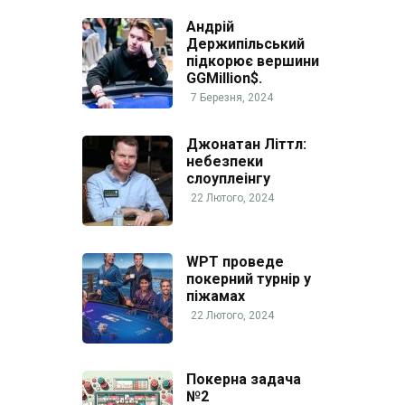
Андрій
Держипільський
підкорює вершини
GGMillion$.
7 Березня, 2024
Джонатан Літтл:
небезпеки
слоуплеінгу
22 Лютого, 2024
WPT проведе
покерний турнір у
піжамах
22 Лютого, 2024
Покерна задача
№2