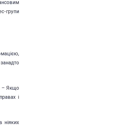
нансовим
ес-групи
рмацією,
 занадто
. – Якщо
правах і
в ніяких