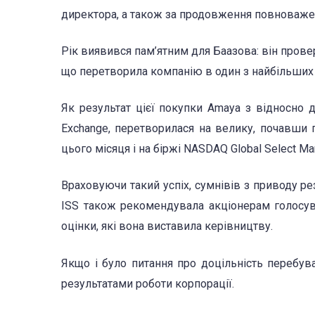
директора, а також за продовження повноваже
Рік виявився пам’ятним для Баазова: він прове
що перетворила компанію в один з найбільших с
Як результат цієї покупки Amaya з відносно др
Exchange, перетворилася на велику, почавши п
цього місяця і на біржі NASDAQ Global Select Mar
Враховуючи такий успіх, сумнівів з приводу р
ISS також рекомендувала акціонерам голосув
оцінки, які вона виставила керівництву.
Якщо і було питання про доцільність перебува
результатами роботи корпорації.