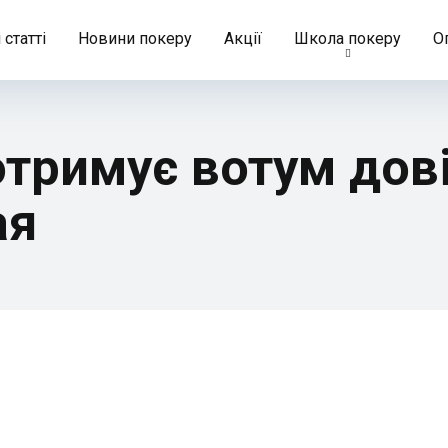
 статті
Новини покеру
Акції
Школа покеру
О
отримує вотум дові
ая