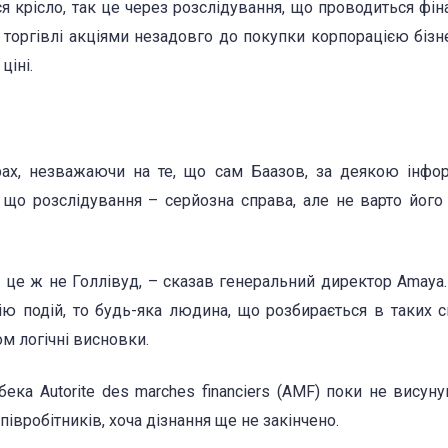
ся крісло, так це через розслідування, що проводиться фі
 торгівлі акціями незадовго до покупки корпорацією бізн
ціні.
рах, незважаючи на те, що сам Баазов, за деякою інфо
, що розслідування – серйозна справа, але не варто його
ле це ж не Голлівуд, – сказав генеральний директор Amaya
ію подій, то будь-яка людина, що розбирається в таких с
м логічні висновки.
ека Autorite des marches financiers (AMF) поки не висуну
півробітників, хоча дізнання ще не закінчено.