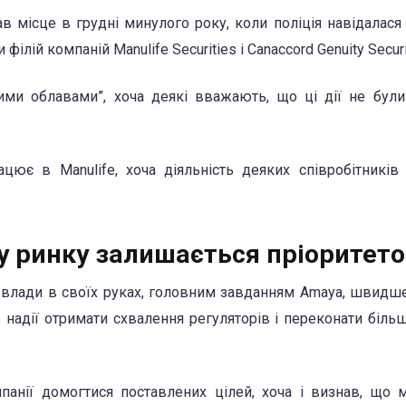
в місце в грудні минулого року, коли поліція навідалася
філій компаній Manulife Securities і Canaccord Genuity Securi
кими облавами”, хоча деякі вважають, що ці дії не бул
цює в Manulife, хоча діяльність деяких співробітників
у ринку залишається пріоритет
влади в своїх руках, головним завданням Amaya, швидше
надії отримати схвалення регуляторів і переконати біль
анії домогтися поставлених цілей, хоча і визнав, що 