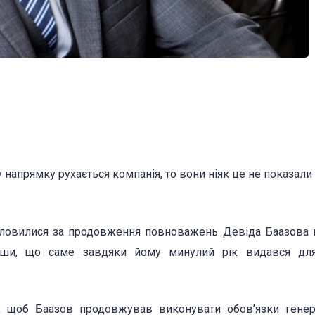
 напрямку рухається компанія, то вони ніяк це не показали 
ловилися за продовження повноважень Девіда Баазова 
чивши, що саме завдяки йому минулий рік видався дл
те, щоб Баазов продовжував виконувати обов’язки гене