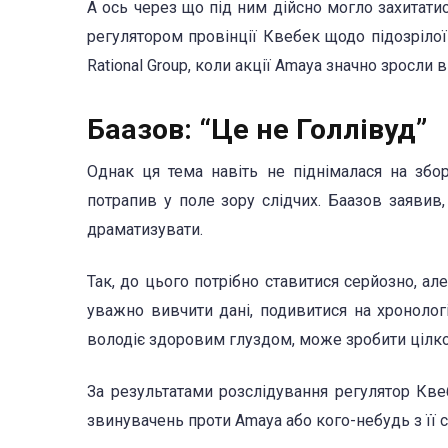
А ось через що під ним дійсно могло захитати
регулятором провінції Квебек щодо підозрілої
Rational Group, коли акції Amaya значно зросли в 
Баазов: “Це не Голлівуд”
Однак ця тема навіть не піднімалася на збо
потрапив у поле зору слідчих. Баазов заявив
драматизувати.
Так, до цього потрібно ставитися серйозно, а
уважно вивчити дані, подивитися на хронолог
володіє здоровим глуздом, може зробити цілко
За результатами розслідування регулятор Квеб
звинувачень проти Amaya або кого-небудь з її с