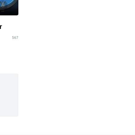
r
567