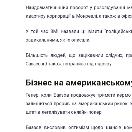
Найдраматичніший поворот у розслідуванні ма
квартиру корпорації в Монреалі, а також в офіси 
У той час ЗМІ назвали ці візити “поліцейсь
радикальними, як їх описали.
Більшість людей, що зацікавили слідчих, пра
Canaccord також потрапила під підозру.
Бізнес на американськом
Тепер, коли Баазов продовжує тримати кермо 
залишиться прорив на американський ринок в 
штатів легалізувати онлайн-покер.
Баазов висловив оптимізм щодо шансів комп