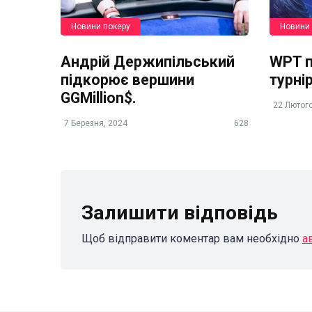
Новини покеру
Новини 
Андрій Держипільський
WPT п
підкорює вершини
турні
GGMillion$.
22 Лютого
7 Березня, 2024
628
Залишити відповідь
Щоб відправити коментар вам необхідно
а