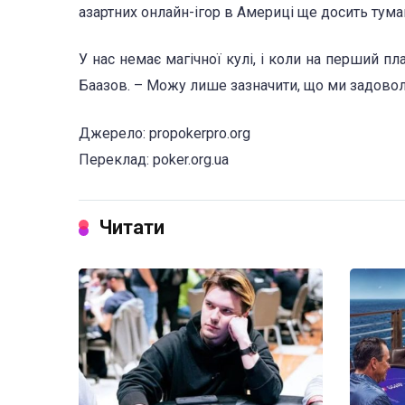
азартних онлайн-ігор в Америці ще досить тума
У нас немає магічної кулі, і коли на перший пл
Баазов. – Можу лише зазначити, що ми задовол
Джерело: propokerpro.org
Переклад: poker.org.ua
Читати