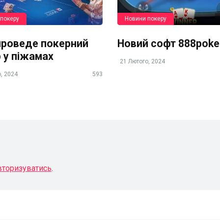
покеру
Новини покеру
роведе покерний
Новий софт 888poke
р у піжамах
21 Лютого, 2024
, 2024
593
вторизуватись
.