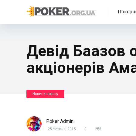
Покерні
Девід Баазов 
акціонерів Ам
Новини покеру
Poker Admin
25 Червня, 2015
0
258