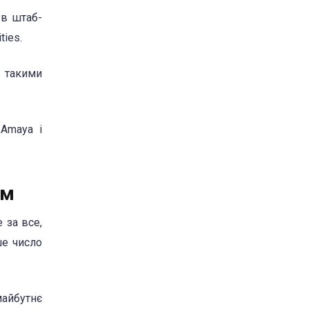
 в штаб-
ties.
и такими
 Amaya і
ом
 за все,
ше число
майбутнє