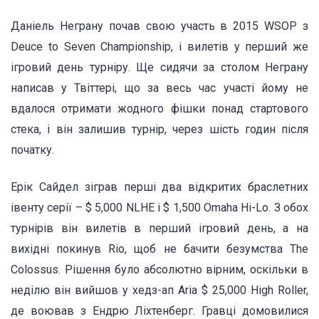
Даніель Неграну почав свою участь в 2015 WSOP з
Deuce to Seven Championship, і вилетів у перший же
ігровий день турніру. Ще сидячи за столом Неграну
написав у Твіттері, що за весь час участі йому не
вдалося отримати жодного фішки понад стартового
стека, і він залишив турнір, через шість годин після
початку.
Ерік Сайдел зіграв перші два відкритих браслетних
івенту серії – $ 5,000 NLHE і $ 1,500 Omaha Hi-Lo. З обох
турнірів він вилетів в перший ігровий день, а на
вихідні покинув Rio, щоб не бачити безумства The
Colossus. Рішення було абсолютно вірним, оскільки в
неділю він вийшов у хедз-ап Aria $ 25,000 High Roller,
де воював з Ендрю Ліхтенберг. Гравці домовилися