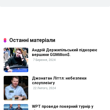
Останні матеріали
Андрій Держипільський підкорює
вершини GGMillion$.
7 Березня, 2024
Джонатан Літтл: небезпеки
слоуплеінгу
22 Лютого, 2024
WPT проведе покерний турнір у