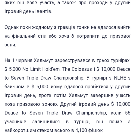
яких він взяв участь, а також про проходи у другий
ігровий день івентів.
Однак поки жодному з гравців гонки не вдалося вийти
на фінальний стіл або хоча б потрапити до призової
зони.
На 1 червня Хельмут зареєструвався в трьох турнірах:
$ 5,000 No Limit Hold’em, The Colossus і $ 10,000 Deuce
to Seven Triple Draw Championship. У турнірі з NLHE з
бай-іном в $ 5,000 йому вдалося пробитися у другий
ігровий день, проте потім Хельмут завершив участь
поза призовою зоною. Другий ігровий день $ 10,000
Deuce to Seven Triple Draw Championship, коли 56
учасників залишилися в турнірі, він почав з
найкоротшим стеком всього в 4,100 фішок.