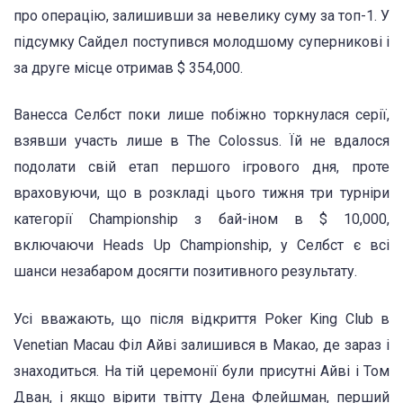
про операцію, залишивши за невелику суму за топ-1. У
підсумку Сайдел поступився молодшому суперникові і
за друге місце отримав $ 354,000.
Ванесса Селбст поки лише побіжно торкнулася серії,
взявши участь лише в The Colossus. Їй не вдалося
подолати свій етап першого ігрового дня, проте
враховуючи, що в розкладі цього тижня три турніри
категорії Championship з бай-іном в $ 10,000,
включаючи Heads Up Championship, у Селбст є всі
шанси незабаром досягти позитивного результату.
Усі вважають, що після відкриття Poker King Club в
Venetian Macau Філ Айві залишився в Макао, де зараз і
знаходиться. На тій церемонії були присутні Айві і Том
Дван, і якщо вірити твітту Дена Флейшман, перший