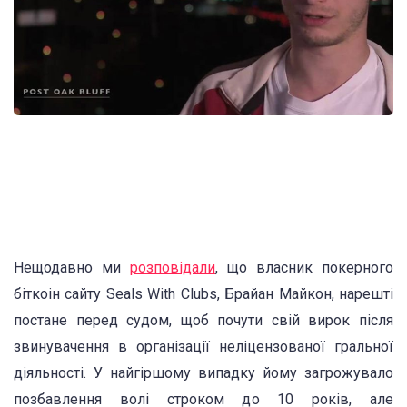
Нещодавно ми
розповідали
, що власник покерного
біткоін сайту Seals With Clubs, Брайан Майкон, нарешті
постане перед судом, щоб почути свій вирок після
звинувачення в організації неліцензованої гральної
діяльності. У найгіршому випадку йому загрожувало
позбавлення волі строком до 10 років, але