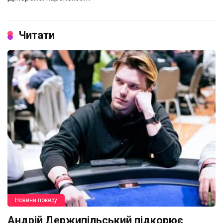
Читати
Новини покеру
Андрій Держипільський підкорює