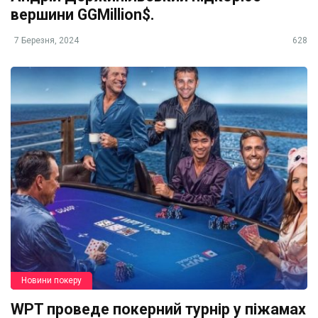
вершини GGMillion$.
7 Березня, 2024
628
Новини покеру
WPT проведе покерний турнір у піжамах