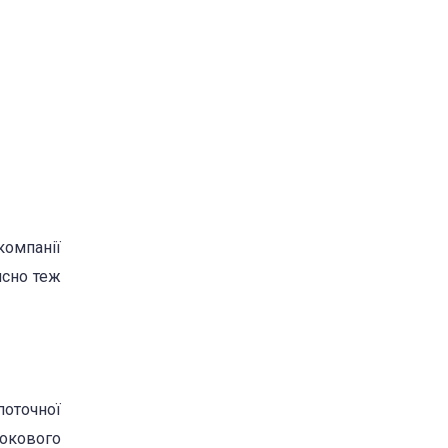
компанії
ясно теж
поточної
рокового