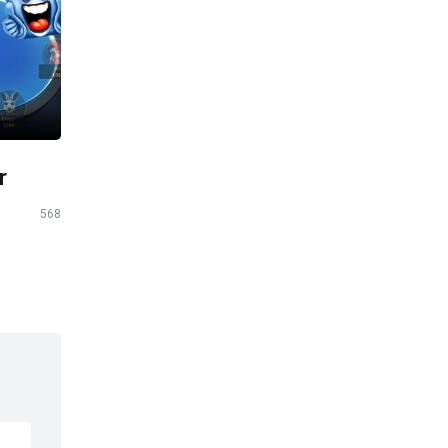
r
568