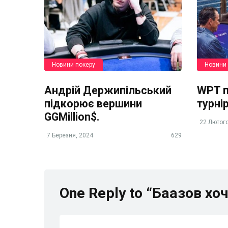
Новини покеру
Новини 
Андрій Держипільський
WPT п
підкорює вершини
турні
GGMillion$.
22 Лютого
7 Березня, 2024
629
One Reply to “Баазов хо