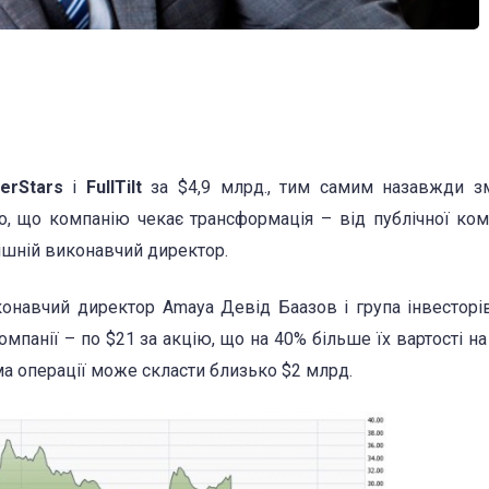
erStars
і
FullTilt
за $4,9 млрд., тим самим назавжди з
, що компанію чекає трансформація – від публічної ком
нішній виконавчий директор.
конавчий директор Amaya Девід Баазов і група інвестор
мпанії – по $21 за акцію, що на 40% більше їх вартості н
ума операції може скласти близько $2 млрд.