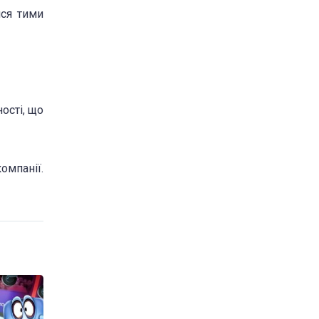
ися тими
ості, що
омпанії.