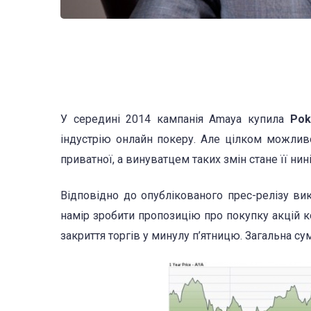
У середині 2014 кампанія Amaya купила
Pok
індустрію онлайн покеру. Але цілком можливо
приватної, а винуватцем таких змін стане її ни
Відповідно до опублікованого прес-релізу ви
намір зробити пропозицію про покупку акцій ко
закриття торгів у минулу п’ятницю. Загальна с