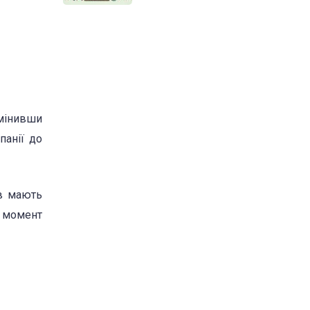
мінивши
панії до
ів мають
а момент