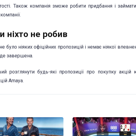
артості. Також компанія зможе робити придбання і займат
 компанії.
и ніхто не робив
е було ніяких офіційних пропозицій і немає ніякої впевнен
уде завершена.
ий розглянути будь-які пропозиції про покупку акцій к
цій Amaya.