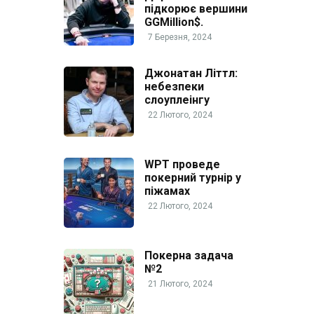
підкорює вершини
GGMillion$.
7 Березня, 2024
Джонатан Літтл:
небезпеки
слоуплеінгу
22 Лютого, 2024
WPT проведе
покерний турнір у
піжамах
22 Лютого, 2024
Покерна задача
№2
21 Лютого, 2024