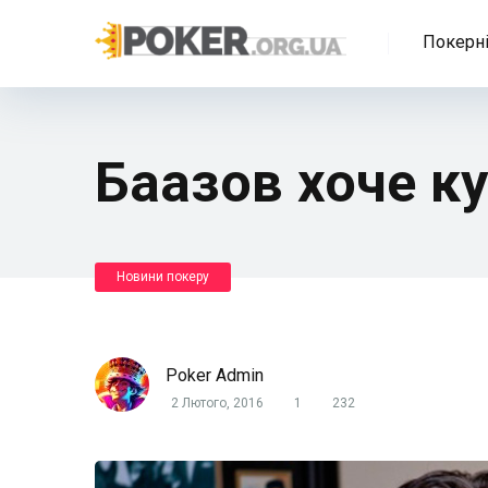
Покерні
Баазов хоче к
Новини покеру
Poker Admin
2 Лютого, 2016
1
232