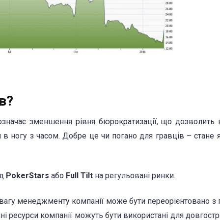
в?
 означає зменшення рівня бюрократизації, що дозволить 
в ногу з часом. Добре це чи погано для гравців – стане 
ід
PokerStars
або
Full Tilt
на регульовані ринки.
 увагу менеджменту компанії може бути переорієнтовано з 
начні ресурси компанії можуть бути використані для довгост