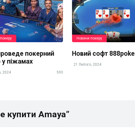
покеру
Новини покеру
роведе покерний
Новий софт 888poke
р у піжамах
21 Лютого, 2024
, 2024
593
че купити Amaya”