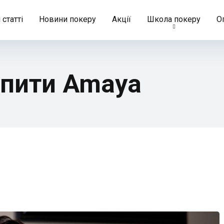
 статті
Новини покеру
Акції
Школа покеру
О
упити Amaya