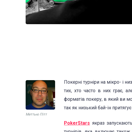
Покерні турніри на мікро- і н
тих, хто часто в них грає, 
форматів покеру, в який ви мо
так як низький бай-ін притягує
Меттью Пітт
PokerStars
якраз запускають
турнірів, яка включає також 