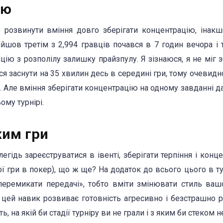
ію
 розвинути вміння довго зберігати концентрацію, інак
ийшов третім з 2,994 гравців почався в 7 годин вечора і 
цію з розполілу залишку прайзпулу. Я зізнаюся, я не міг з
ся заснути на 35 хвилин десь в середині гри, тому очевид
. Але вміння зберігати концентрацію на одному завданні д
ому турнірі.
жим гри
егідь зареєструватися в івенті, зберігати терпіння і конц
ої гри в покер), що ж ще? На додаток до всього цього в ту
еремикати передачі», тобто вміти змінювати стиль ваш
цей навик розвиває готовність агресивно і безстрашно р
, на якій би стадії турніру ви не грали і з яким би стеком н