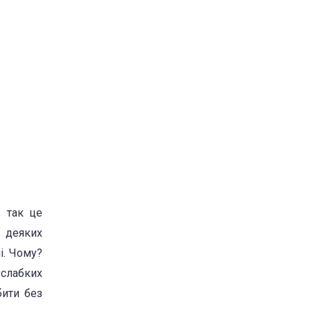
, так це
в деяких
і. Чому?
 слабких
бити без