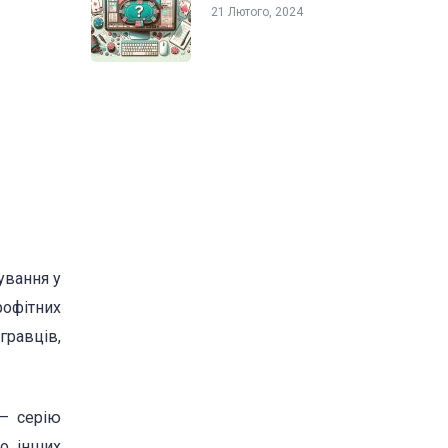
21 Лютого, 2024
ування у
рофітних
гравців,
 – серію
то інших