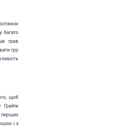
останніх
у багато
ше грав
вати гру
жливість
ого, щоб
. Грайте
з перших
ішок і з