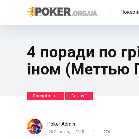
Покерні
4 поради по гр
іном (Меттью П
Покерні статті
Стратегії
Poker Admin
20 Листопада, 2015
1
276