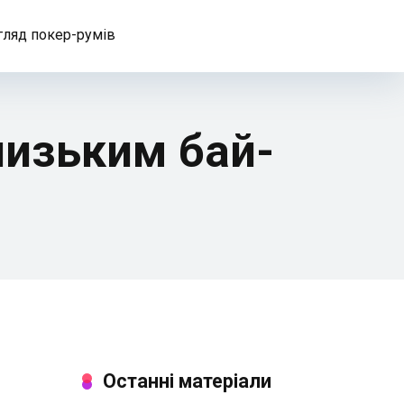
гляд покер-румів
 низьким бай-
Останні матеріали