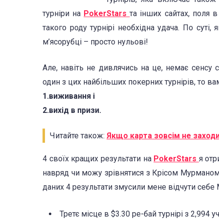
турніри на
PokerStars
та інших сайтах, поля в
такого роду турнірі необхідна удача. По суті
м’ясорубці – просто нульові!
Але, навіть не дивлячись на це, немає сенсу
один з цих найбільших покерних турнірів, то в
1.виживання і
2.вихід в призи.
Читайте також:
Якщо карта зовсім не заходи
4 своїх кращих результати на
PokerStars
я отр
навряд чи можу зрівнятися з Крісом Мурманом,
даних 4 результати змусили мене відчути себе
Третє місце в $3.30 ре-бай турнірі з 2,994 