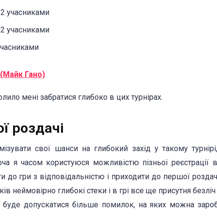
662 учасниками
002 учасниками
 учасниками
 (Майк Гано)
лило мені забратися глибоко в цих турнірах.
ої роздачі
зувати свої шанси на глибокий захід у такому турнірі
оча я часом користуюся можливістю пізньої реєстрації 
и до гри з відповідальністю і приходити до першої роздач
ків неймовірно глибокі стеки і в грі все ще присутня безліч
рі буде допускатися більше помилок, на яких можна заро