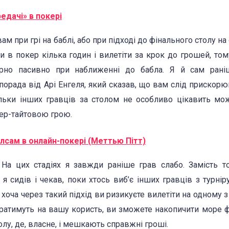
едачі» в покері
 при грі на баблі, або при підході до фінального столу на 
ти в покер кілька годин і вилетіти за крок до грошей, том
ірно пасивно при наближенні до бабла. Я й сам рані
 порада від Арі Енгеля, який сказав, що вам слід прискорю
ільки інших гравців за столом не особливо цікавить мо
пер-тайтовою грою.
лсам в онлайн-покері (Меттью Пітт)
у. На цих стадіях я завжди раніше грав слабо. Замість т
я сидів і чекав, поки хтось виб’є інших гравців з турніру
 хоча через такий підхід ви ризикуєте вилетіти на одному 
и гратимуть на вашу користь, ви зможете накопичити море ф
лу, де, власне, і мешкають справжні гроші.