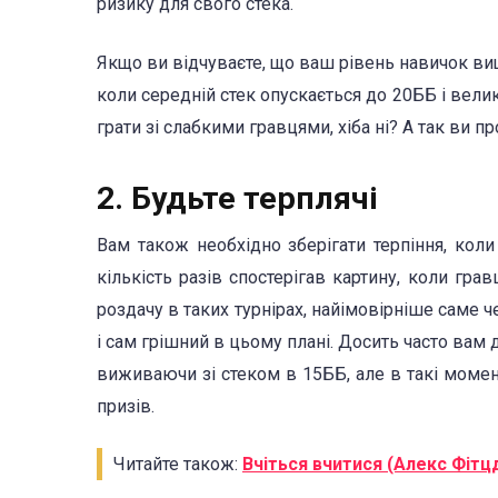
ризику для свого стека.
Якщо ви відчуваєте, що ваш рівень навичок вище
коли середній стек опускається до 20ББ і велик
грати зі слабкими гравцями, хіба ні? А так ви 
2. Будьте терплячі
Вам також необхідно зберігати терпіння, коли
кількість разів спостерігав картину, коли гра
роздачу в таких турнірах, найімовірніше саме ч
і сам грішний в цьому плані. Досить часто вам
виживаючи зі стеком в 15ББ, але в такі момен
призів.
Читайте також:
Вчіться вчитися (Алекс Фіт