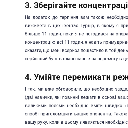
3. Зберігайте концентрац
На додаток до терпіння вам також необхідно
виживете в цих івентах. Турнір, в якому я пр
більше 11 годин, поки я не погодився на опера
концентрацію всі 11 годин, я навіть примудрив
сказати, що мені всерйоз пощастило в той день
серйозний буст в плані шансів на перемогу в ць
4. Умійте перемикати ре
І так, ми вже обговорили, що необхідно заздал
(дві навички, які повинні лежати в основі ваш
великими полями необхідно вміти швидко «п
спробі приголомшити ваших опонентів. Також 
вашу руку, коли в цьому з’являється необхідність