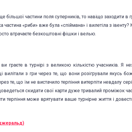
 більшої частини поля суперників, то навіщо заходити в гр
а частина «риби» вже була «спіймана» і вилетіла з івенту?
просто втрачаєте безкоштовні фішки і велью.
 ви граєте в турнірі з великою кількістю учасників. Я не
вці вилітали з гри через те, що вони розігрували якусь бо
ерез те, що їм не вистачило терпіння витерпіти невдалу сері
 доведеться скидати свої карти дуже тривалий проміжок час
ти терпіння може врятувати ваше турнірне життя і довест
цджеральд)