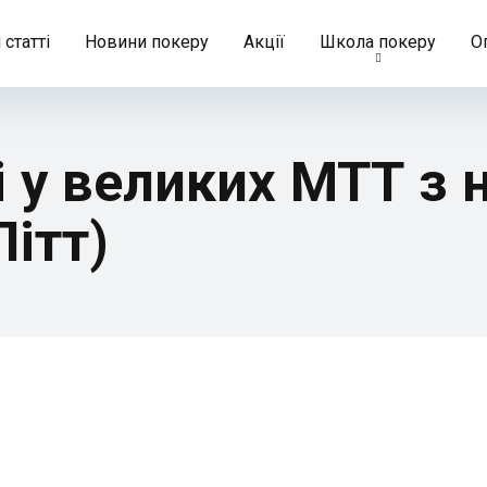
 статті
Новини покеру
Акції
Школа покеру
О
і у великих МТТ з
ітт)