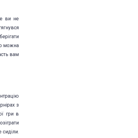
ше ви не
тягнувся
берігати
но можна
асть вам
ентрацію
рнірах з
ої гри в
озіграти
е сиділи.