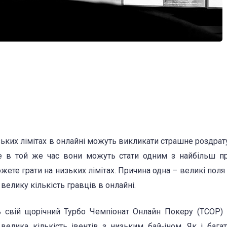
изьких лімітах в онлайні можуть викликати страшне роздрат
але в той же час вони можуть стати одним з найбільш п
жете грати на низьких лімітах. Причина одна – великі поля 
 велику кількість гравців в онлайні.
 свій щорічний Турбо Чемпіонат Онлайн Покеру (TCOP)
велика кількість івентів з низьким бай-іном. Як і бага