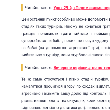
Читайте також:
Урок 29-й, «Перемикаємо пер
Цей останній пункт особливо може допомогти вам
стадіях таких турнірів. Нікому не хочеться гра
гравців починають грати тайтово і неймов
супертайтово на баблі, поки я не почув чудову
на баблі (за допомогою агресивної гри), оск
вибити вас з турніру, вони стурбовані своєю гі
Читайте також:
Вичерпне керівництво по тел
Те ж саме стосується і пізніх стадій турнір
намагатися пробитися вгору по сходах виплат, 
агресивно і візьміть вашу долю під контроль. І
рівнів виплат, але в тих ситуаціях, коли карт
відносною легкістю дістатися до фінального сто