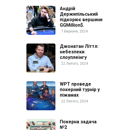
Андрій
Держипільський
підкорює вершини
GGMillion$.
7 Березня, 2024
Джонатан Літтл:
небезпеки
слоуплеінгу
22 Лютого, 2024
WPT проведе
покерний турнір у
піжамах
22 Лютого, 2024
Покерна задача
№2