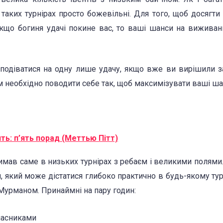
 таких турнірах просто божевільні. Для того, щоб досягти 
, якщо богиня удачі покине вас, то ваші шанси на виживан
 сподіватися на одну лише удачу, якщо вже ви вирішили з
ам необхідно поводити себе так, щоб максимізувати ваші ша
ть: п’ять порад (Меттью Пітт)
имав саме в низьких турнірах з ребаєм і великими полями. 
 який може дістатися глибоко практично в будь-якому турн
 Мурманом. Принаймні на пару годин:
учасниками