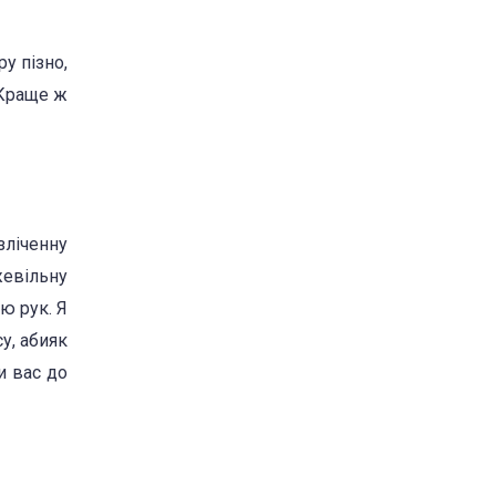
у пізно,
 Краще ж
зліченну
жевільну
ю рук. Я
у, абияк
и вас до