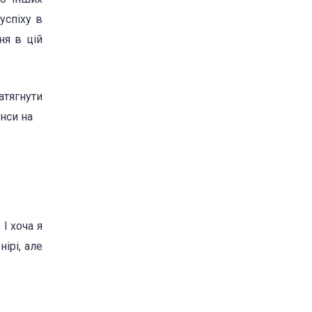
успіху в
ня в цій
атягнути
нси на
І хоча я
ірі, але