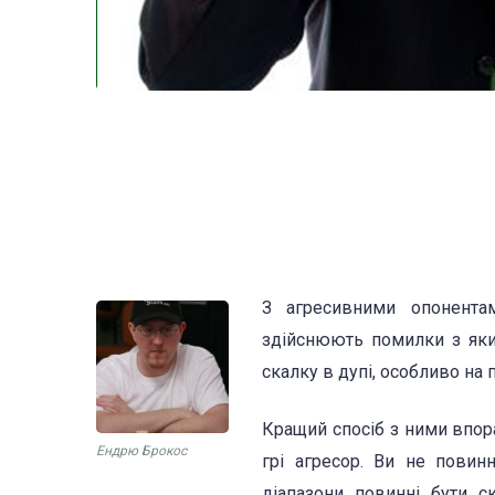
З агресивними опонентам
здійснюють помилки з яки
скалку в дупі, особливо на п
Кращий спосіб з ними впор
Ендрю Брокос
грі агресор. Ви не повин
діапазони повинні бути с