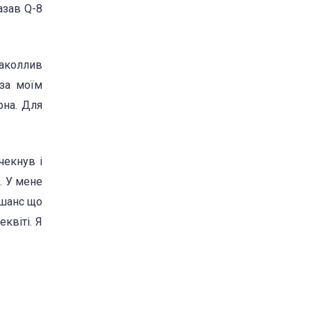
азав Q-8
заколлив
 за моїм
рна. Для
чекнув і
. У мене
 шанс що
квіті. Я