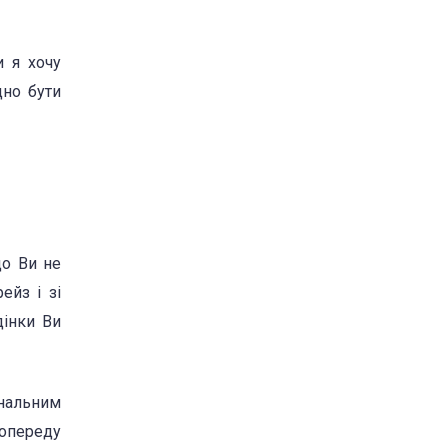
и я хочу
дно бути
що Ви не
ейз і зі
дінки Ви
інальним
попереду