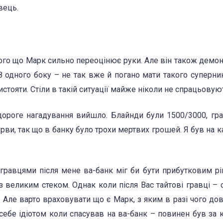
вець.
ого що Марк сильно переоцінює руки. Але він також демо
З одного боку – не так вже й погано мати такого суперник
стояти. Стіли в такій ситуації майже ніколи не спрацьовую
дороге нагадування вийшло. Блайнди були 1500/3000, гр
ви, так що в банку було трохи мертвих грошей. Я був на к
гравцями після мене ва-банк міг би бути прибутковим р
 великим стеком. Однак коли після Вас тайтові гравці – 
 Але варто враховувати що є Марк, з яким в разі чого до
себе ідіотом коли спасував на ва-банк – повинен був за 