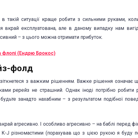
 в такій ситуації краще робити з сильними руками, кол
інія вкрай експлуатована, але в даному випадку нам вигі
сивний – з цього можна отримати прибуток.
а флопі (Ендрю Брокос)
ейз-фолд
 зіткнетеся з важким рішенням. Важке рішення означає 
ами ререйз не страшний. Однак іноді потрібно робити р
 будьте занадто нахабним – з результатом подібної пове
край агресивно. І особливо агресивно – на баблі перед ф
з K-J різномастими (порахував що з цією рукою я буду 