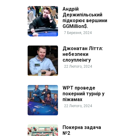
Андрій
Держипільський
підкорює вершини
GGMillion$.
7 Березня, 2024
Джонатан Літтл:
небезпеки
слоуплеінгу
22 Лютого, 2024
WPT проведе
покерний турнір у
піжамах
22 Лютого, 2024
Покерна задача
№2