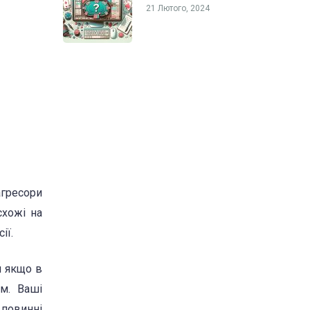
21 Лютого, 2024
гресори
схожі на
ії.
м якщо в
м. Ваші
повинні