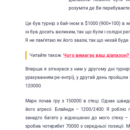
розуміти де Ви перебуваєте
Це був турнір з бай-іном в $1000 (900+100) в 
ін був досить великим, так що були і солідні рег
Я не пам’ятаю як його звали, так що нехай буде
Читайте також:
Чого вимагає ваш діапазон?
Вперше я зіткнувся з ним у другому дні турніру
урахуванням ре-ентрі), у другий день пройшли 3
120000.
Марк почав гру з 150000 в стеці. Однак швидк
його агресії. Блайнди – 1200/2400. Я роблю 
занадто багато у відношенні до мого стеку –
зробив чотирибет 70000 з середньої позиції. 