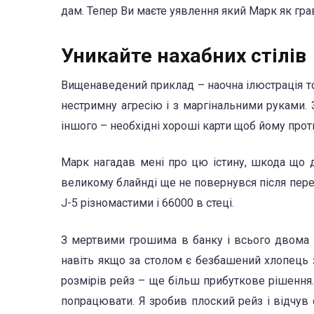
дам. Тепер Ви маєте уявлення який Марк як гра
Уникайте нахабних стілів
Вищенаведений приклад – наочна ілюстрація т
нестримну агресію і з маргінальними руками. 
іншого – необхідні хороші карти щоб йому проти
Марк нагадав мені про цю істину, шкода що 
великому блайнді ще не повернувся після перер
J-5 різномастими і 66000 в стеці.
З мертвими грошима в банку і всього двома 
навіть якщо за столом є безбашений хлопець з
розмірів рейз – ще більш прибуткове рішення.
попрацювати. Я зробив плоский рейз і відчув 