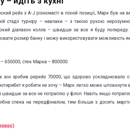
 – йдіть з кухні
кий рейз з А-J різномасті в пізній позиції, Марк був на 
зній стадії турніру – навпаки – з такою рукою нерозумн
окий діапазон колла – швидше за все я буду попереду
ювати розмір банку і можу використовувати можливість я
 – 650000, стек Марка – 800000.
ак він зробив ререйз 70000, що здорово ускладнювало с
чотирибет я робити не хочу – Марк легко може штовхнути в
я швидше за все не потраплю у флоп. Навіть якщо потрапл
рібна спека на передфіналом, тим більше з досить марг
рокос)