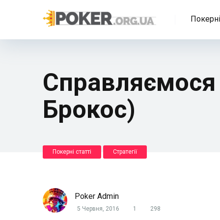
Покерні
Справляємося 
Брокос)
Покерні статті
Стратегії
Poker Admin
5 Червня, 2016
1
298