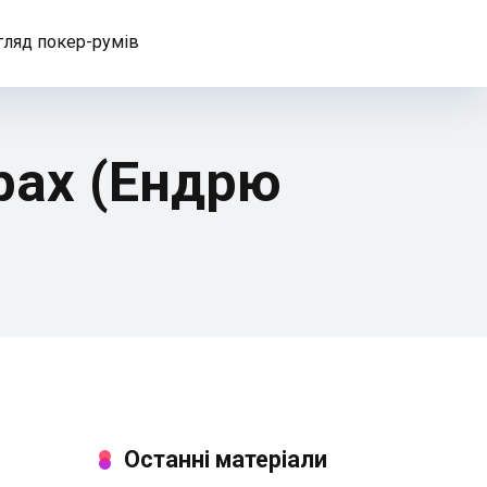
гляд покер-румів
рах (Ендрю
Останні матеріали