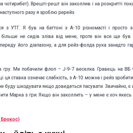
 чотирибет). Врешті-решт він заколлив і на розкритті пок
 наступного разу я зроблю ререйз.
я з УТГ. Я був на баттоні з А-10 різномасті і просто 
 більше не сидів зліва від мене, проте він все ще був
переду його діапазону, а для рейз-фолда рука занадто га
 гру. Ми побачили флоп – J-9-7 веселка. Гравець на ВБ 
і ця ставка означає слабкість, з А-10 можна і рейз зробити
 не буду шкодувати якщо доведеться пасувати. Звичайно, є
и Марка з гри. Якщо він заколлить – у мене є хоч якесь е
 Брокос)