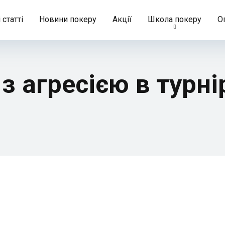
 статті
Новини покеру
Акції
Школа покеру
О
з агресією в турні