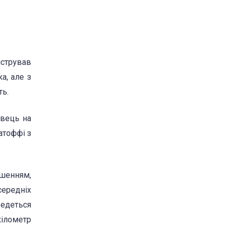
нстрував
а, але з
ть.
авець на
атоффі з
ішенням,
середніх
ведеться
кілометр