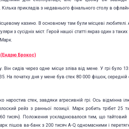
. Кілька прикладів з недавнього фінального столу в офлайн
місцевому казино. В основному там були місцеві любителі. 
уляри з сусідніх міст. Герой нашої статті якраз один з таких
 Марк.
 (Ендрю Брокос)
. Він сидів через одне місце зліва від мене. У грі було 135
5. На початку дня у мене був стек 80 000 фішок, середній 
о наростив стек, завдяки агресивній грі. Ось відмінна іл
плоский рейз з ранньої позиції. Марк робить трібет 25 т
 60 тисяч). Положення ускладнювалося тим, що тайтовий
Марк пішов ва-банк з 200 тисяч A-Q одномасними і перетяг