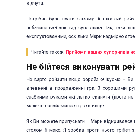
відчути.
Потрібно було пхати самому. А плоский рейз
побачити ва-банк від суперника. Так, така л
експлуатованими, оскільки Марк надмірно агре
Читайте також:
Прийоми ваших суперників н
Не бійтеся виконувати р
Не варто рейзити якщо ререйз очікуємо – Ви
впевнені в продовженні гри. З хорошими рук
слабкими руками які легко скинути (проте не
можете ознайомитися трохи вище.
Як Ви можете припускати – Марк відкривався в
столом 6-макс. Я зробив проти нього трібет 