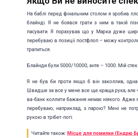
Якщо Ви не виносите спеку
На баблі перед фінальним столом я зробив плос
блайнді. Я не боявся грати з ним в такій пі
пасувати. Я порахував що у Марка дуже шир
перебуваю в позиції постфлоп – можу контрол
трапиться.
Блайнди були 5000/10000, анте – 1000. Мій стек
Я не був би проти якщо б він заколлив, одн
Швидше за все у мене все ще краща рука, але 
ва-банк коллити бажання немає ніякого. Адже 
перебуваю, наприклад, з парою? Мені не пот
рукою в трібет-поті.
Читайте також:
Місце для помилки (Ендрю Б