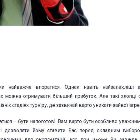
и найважче впоратися. Однак навіть найзапекліші а
х можна отримувати більший прибуток. Але такі хлопці 
ізніх стадіях турніру, де зазвичай варто уникати зайвої агрес
атися – бути напоготові. Вам варто бути особливо уважни
ні дозволяти йому ставити Вас перед складним виборо
кладними для експлуатації, але при цьому Ви завжди 