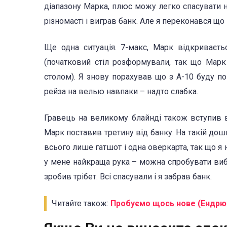
діапазону Марка, плюс можу легко спасувати на
різномасті і виграв банк. Але я переконався що
Ще одна ситуація. 7-макс, Марк відкриваєтьс
(початковий стіл розформували, так що Марк
столом). Я знову порахував що з А-10 буду по
рейза на велью навпаки – надто слабка.
Гравець на великому блайнді також вступив в
Марк поставив третину від банку. На такій дошц
всього лише гатшот і одна оверкарта, так що я
у мене найкраща рука – можна спробувати вибит
зробив трібет. Всі спасували і я забрав банк.
Читайте також:
Пробуємо щось нове (Ендрю