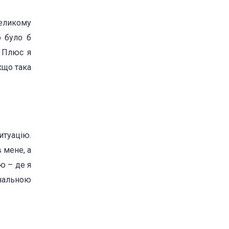
великому
о було б
. Плюс я
кщо така
итуацію.
 мене, а
ю – де я
інальною