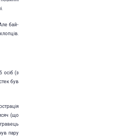
і.
Але бай-
 хлопців.
 осіб (з
стек був
юстрація
исяч (що
 гравець
нув пару