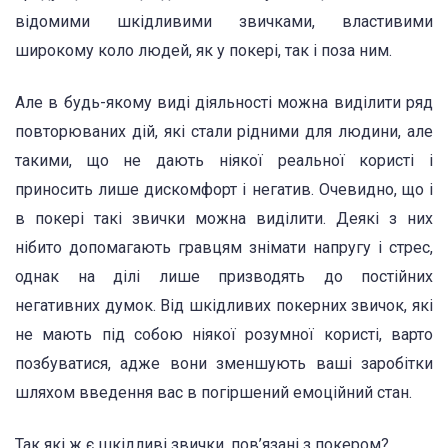
відомими шкідливими звичками, властивими
широкому коло людей, як у покері, так і поза ним.
Але в будь-якому виді діяльності можна виділити ряд
повторюваних дій, які стали рідними для людини, але
такими, що не дають ніякої реальної користі і
приносить лише дискомфорт і негатив. Очевидно, що і
в покері такі звички можна виділити. Деякі з них
нібито допомагають гравцям знімати напругу і стрес,
однак на ділі лише призводять до постійних
негативних думок. Від шкідливих покерних звичок, які
не мають під собою ніякої розумної користі, варто
позбуватися, адже вони зменшують ваші заробітки
шляхом введення вас в погіршений емоційний стан.
Так які ж є шкідливі звички, пов’язані з покером?