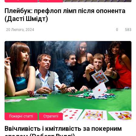
Плейбук: префлоп лімп після опонента
(Дасті Шмідт)
20 Лютого, 2024
0
583
Покерні статті
Стратегії
Ввічливість і кмітливість за покерним