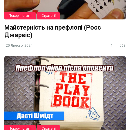
Покерні статті
Стратегії
Майстерність на префлопі (Росс
Джарвіс)
20 Лютого, 2024
1
563
Покерні статті
Стратегії