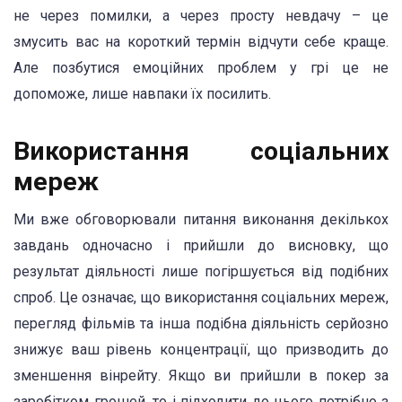
не через помилки, а через просту невдачу – це
змусить вас на короткий термін відчути себе краще.
Але позбутися емоційних проблем у грі це не
допоможе, лише навпаки їх посилить.
Використання соціальних
мереж
Ми вже обговорювали питання виконання декількох
завдань одночасно і прийшли до висновку, що
результат діяльності лише погіршується від подібних
спроб. Це означає, що використання соціальних мереж,
перегляд фільмів та інша подібна діяльність серйозно
знижує ваш рівень концентрації, що призводить до
зменшення вінрейту. Якщо ви прийшли в покер за
заробітком грошей, то і підходити до цього потрібно з