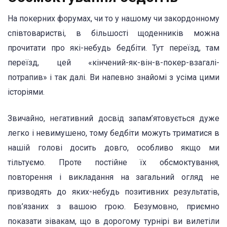
На покерних форумах, чи то у нашому чи закордонному
співтоваристві, в більшості щоденників можна
прочитати про які-небудь бедбіти. Тут переїзд, там
переїзд, цей «кінчений-як-він-в-покер-взагалі-
потрапив» і так далі. Ви напевно знайомі з усіма цими
історіями.
Звичайно, негативний досвід запам’ятовується дуже
легко і невимушено, тому бедбіти можуть триматися в
нашій голові досить довго, особливо якщо ми
тільтуємо. Проте постійне їх обсмоктування,
повторення і викладання на загальний огляд не
призводять до яких-небудь позитивних результатів,
пов’язаних з вашою грою. Безумовно, приємно
показати зівакам, що в дорогому турнірі ви вилетіли