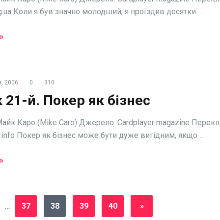
g.ua Коли я був значно молодший, я проїздив десятки ...
»
, 2006
0
310
 21-й. Покер як бізнес
Майк Каро (Mike Caro) Джерело: Cardplayer magazine Перекл
.info Покер як бізнес може бути дуже вигідним, якщо ...
»
…
37
38
39
40
»