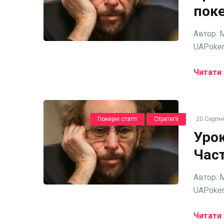
поке
Автор: 
UAPoker.
Читати 
Покерні статті
Стратегії
20 Серпня
Урок
Час
Автор: 
UAPoker.
Читати 