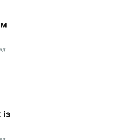
им
ад:
 із
ад: