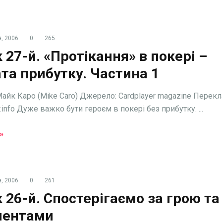
, 2006
0
265
 27-й. «Протікання» в покері –
та прибутку. Частина 1
Майк Каро (Mike Caro) Джерело: Cardplayer magazine Перекл
info Дуже важко бути героєм в покері без прибутку. ...
»
, 2006
0
261
 26-й. Спостерігаємо за грою та
нентами