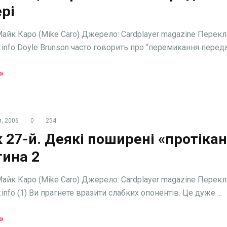
рі
Майк Каро (Mike Caro) Джерело: Cardplayer magazine Перекл
info Doyle Brunson часто говорить про “перемикання передач”
»
, 2006
0
254
 27-й. Деякі поширені «протікан
тина 2
Майк Каро (Mike Caro) Джерело: Cardplayer magazine Перекл
info (1) Ви прагнете вразити слабких опонентів. Це дуже ...
»