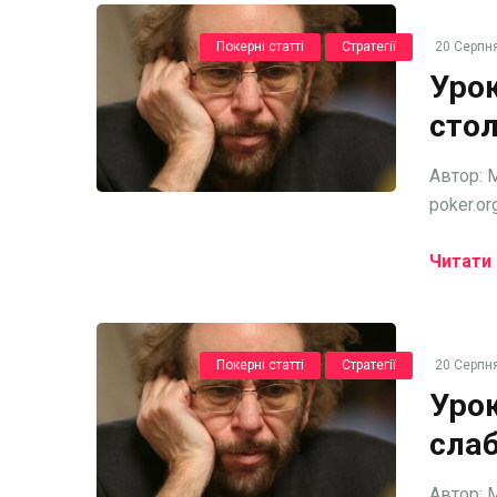
Покерні статті
Стратегії
20 Серпня
Урок
стол
Автор: 
poker.or
Читати 
Покерні статті
Стратегії
20 Серпня
Урок
слаб
Автор: 