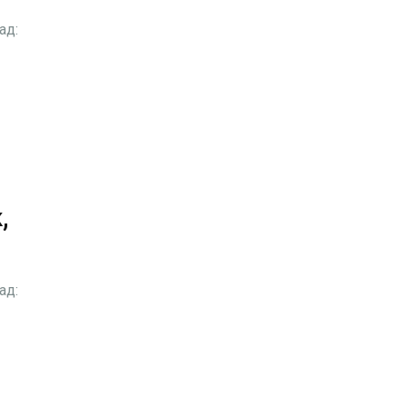
ад:
,
ад: