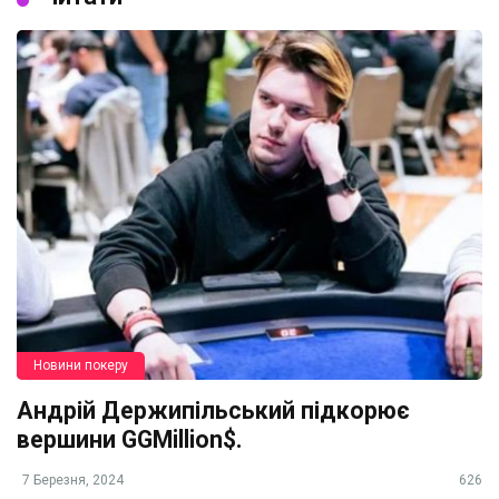
Новини покеру
Андрій Держипільський підкорює
вершини GGMillion$.
7 Березня, 2024
626