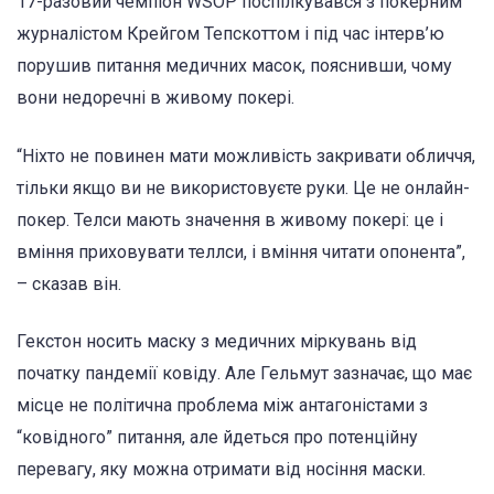
17-разовий чемпіон WSOP поспілкувався з покерним
журналістом Крейгом Тепскоттом і під час інтерв’ю
порушив питання медичних масок, пояснивши, чому
вони недоречні в живому покері.
“Ніхто не повинен мати можливість закривати обличчя,
тільки якщо ви не використовуєте руки. Це не онлайн-
покер. Телси мають значення в живому покері: це і
вміння приховувати теллси, і вміння читати опонента”,
– сказав він.
Гекстон носить маску з медичних міркувань від
початку пандемії ковіду. Але Гельмут зазначає, що має
місце не політична проблема між антагоністами з
“ковідного” питання, але йдеться про потенційну
перевагу, яку можна отримати від носіння маски.