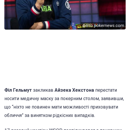
фото pokernews.com
Філ Гельмут
закликав
Айзека Хекстона
перестати
носити медичну маску за покерним столом, заявивши,
що “ніхто не повинен мати можливості приховувати
обличчя” за винятком рідкісних випадків.