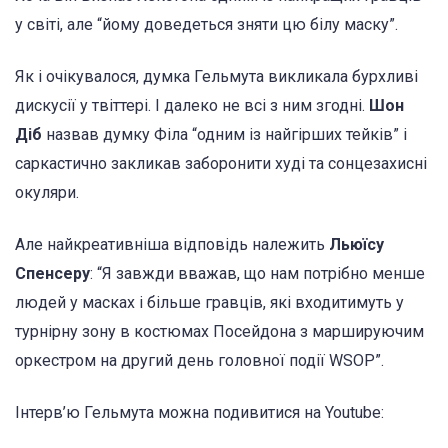
у світі, але “йому доведеться зняти цю білу маску”.
Як і очікувалося, думка Гельмута викликала бурхливі
дискусії у твіттері. І далеко не всі з ним згодні.
Шон
Діб
назвав думку Філа “одним із найгірших тейків” і
саркастично закликав заборонити худі та сонцезахисні
окуляри.
Але найкреативніша відповідь належить
Льюїсу
Спенсеру
: “Я завжди вважав, що нам потрібно менше
людей у масках і більше гравців, які входитимуть у
турнірну зону в костюмах Посейдона з маршируючим
оркестром на другий день головної події WSOP”.
Інтерв’ю Гельмута можна подивитися на Youtube: