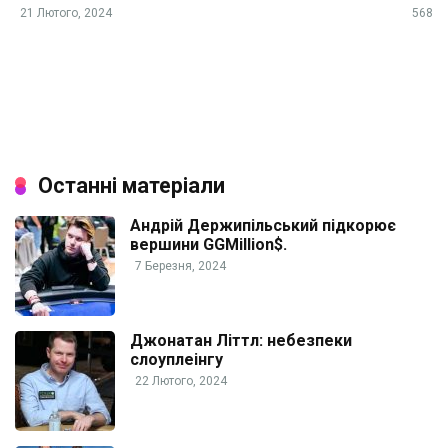
21 Лютого, 2024
568
Останні матеріали
Андрій Держипільський підкорює
вершини GGMillion$.
7 Березня, 2024
Джонатан Літтл: небезпеки
слоуплеінгу
22 Лютого, 2024